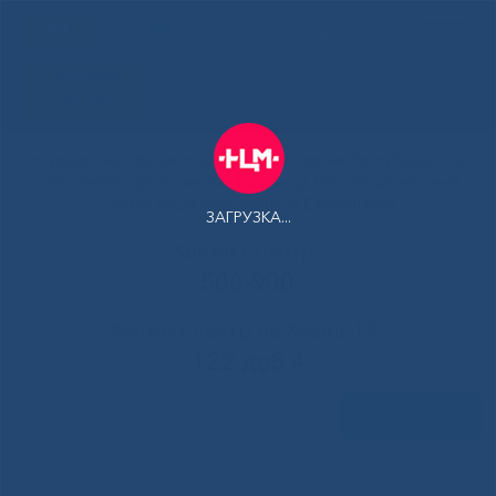
ENG
Здоровая
Якутия
Государственное автономное учреждение Республики Саха
(Якутия) Республиканская больница №1 - Национальный
центр медицины имени М.Е.Николаева
ЗАГРУЗКА...
Контакт-центр:
500-900
Контакт-центр по Ковид-19:
122 доб 4
Задать вопрос
(Русский) В Национальном
Главная
»
Новости
»