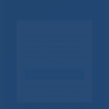
Решаем вместе
✕
Если Вы или Ваши родные и близкие
получали медицинскую помощь в
нашем центре, пожалуйста, уделите
пару минут и ответьте на несколько
вопросов о качестве работы нашего
центра.
Оценить качество услуг
Не смогли записаться к
врачу?
Своим ответом вы помогаете улучшить качество
наших услуг. Данное уведомление показывается
только один раз.
Сообщить о проблеме