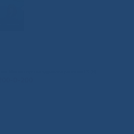
иния Министерства здравоохранения РС(Я)
200-0-200