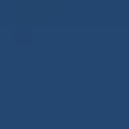
Для слабовидящих
Здоровая Якутия
Государственное автономное учреждение
Республиканская больница №1 - Национ
имени М.Е.Николаева
НОВОСТИ
ЦЕНТР
НОКОУ
П
(Русский) В Национальном цен
Главная
»
Новости
»