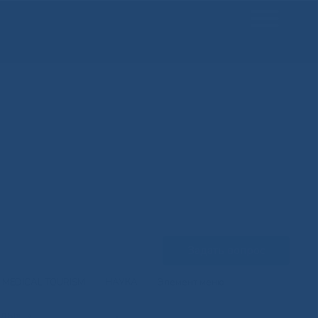
Задать вопрос
MEDICAL TOURISM
НАУКА
Элемент меню
еды»
»