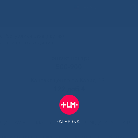
ENG
 Республики Саха (Якутия)
альный центр медицины
Контакт-центр:
500-900
Контакт-центр по Ковид-19:
122 доб 4
ЗАГРУЗКА...
АЦИЕНТАМ
ПЛАТНЫЕ УСЛУГИ
ТЕЛЕМЕДИЦИНА
РЦК
тре медицины прошел конкурс «Битва хоров: Во имя Поб