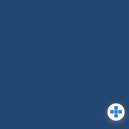
Задать
RSS-обновления
|
Карта сайта
вопрос
This site is protected by reCAPTCHA
and the Google Privacy Policyand
Terms of Service apply (Этот сайт
защищен reCAPTCHA, на нем
применимы Политика
конфиденциальности и Условия
использования Google).