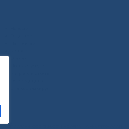
Новости
О Центре
Пациентам
Контакты
Отзывы
Платные услуги
Вопросы и ответы
Телемедицина
Стопкоронавирус
САЙТ СОЗДАН:
ООО "ЭЙФОС"
. ИНФОРМАЦИОННЫЕ ТЕХНОЛОГИИ