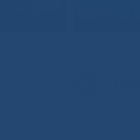
Горячая л
8-800-
анения РС(Я)