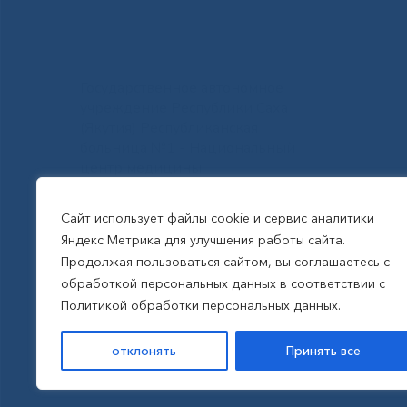
Государственное автономное
учреждение Республики Саха
(Якутия) Республиканская
больница №1 - Национальный
центр медицины
им.М.Е.Николаева
Сайт использует файлы cookie и сервис аналитики
Яндекс Метрика для улучшения работы сайта.
Все права защищены, 2026
Продолжая пользоваться сайтом, вы соглашаетесь с
обработкой персональных данных в соответствии с
Политика обработки
Политикой обработки персональных данных.
персональных данных
отклонять
Принять все