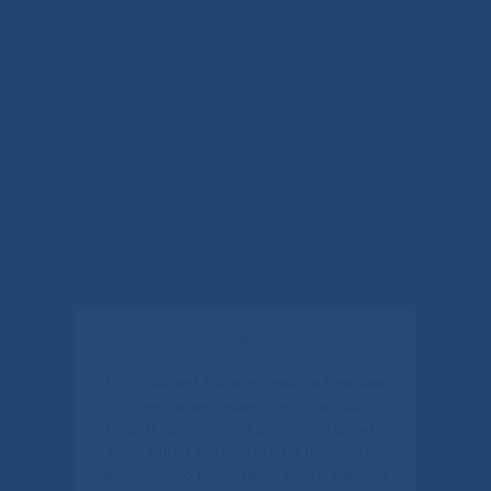
✕
Если Вы или Ваши родные и близкие
получали медицинскую помощь в
нашем центре, пожалуйста, уделите
пару минут и ответьте на несколько
вопросов о качестве работы нашего