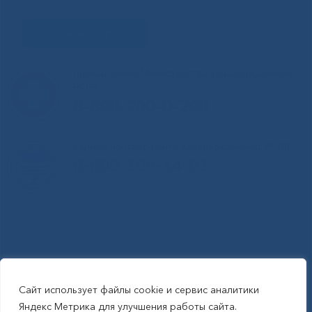
Задать вопрос
Горячая линия Министерства здравоохранения
РС(Я)
8-800-200-0-200
Единый контакт-центр здравоохранения РС(Я)
8-800-100-14-03
Сайт использует файлы cookie и сервис аналитики
RSS-обновления
|
Карта сайта
Яндекс Метрика для улучшения работы сайта.