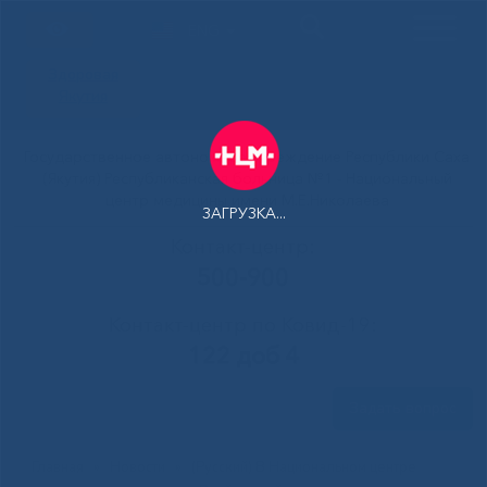
ENG
Здоровая
Якутия
Государственное автономное учреждение Республики Саха
(Якутия) Республиканская больница №1 - Национальный
центр медицины имени М.Е.Николаева
ЗАГРУЗКА...
Контакт-центр:
500-900
Контакт-центр по Ковид-19:
122 доб 4
Задать вопрос
Главная
»
Новости
»
(Русский) В Национальном центре