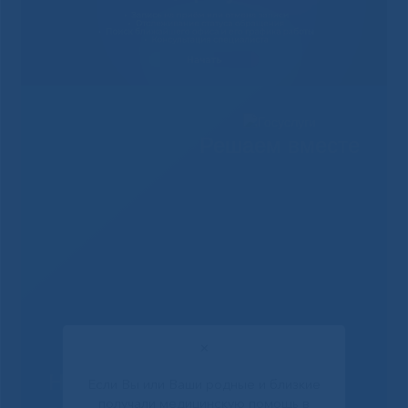
Решаем вместе
✕
Не смогли записаться к
Если Вы или Ваши родные и близкие
получали медицинскую помощь в