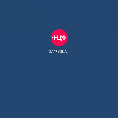
ENG
Здоровая
Якутия
Государственное автономное учреждение Республики Саха
(Якутия) Республиканская больница №1 - Национальный
центр медицины имени М.Е.Николаева
ЗАГРУЗКА...
Контакт-центр:
500-900
Контакт-центр по Ковид-19:
122 доб 4
Задать вопрос
Главная
»
Новости
»
(Русский) В Национальном центре