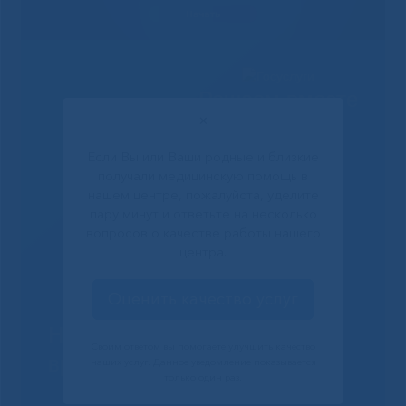
Решаем вместе
✕
Если Вы или Ваши родные и близкие
получали медицинскую помощь в
нашем центре, пожалуйста, уделите
пару минут и ответьте на несколько
вопросов о качестве работы нашего
центра.
Оценить качество услуг
Не смогли записаться к
Своим ответом вы помогаете улучшить качество
врачу?
наших услуг. Данное уведомление показывается
только один раз.