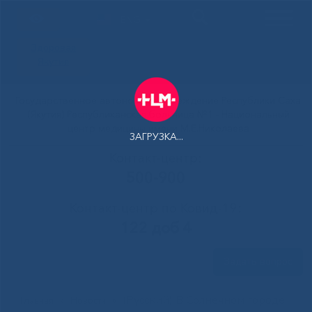
ENG
Здоровая
Якутия
Государственное автономное учреждение Республики Саха
(Якутия) Республиканская больница №1 - Национальный
центр медицины имени М.Е.Николаева
ЗАГРУЗКА...
Контакт-центр:
500-900
Контакт-центр по Ковид-19:
122 доб 4
Задать вопрос
(Русский) В Солнечном городе
Главная
»
Новости
»