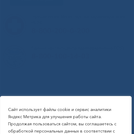
Горячая линия Министерства здравоохранения
РС(Я)
8-800-200-0-200
Единый контакт-центр здравоохранения РС(Я)
8-800-100-14-03
Сайт использует файлы cookie и сервис аналитики
RSS-обновления
|
Карта сайта
Яндекс Метрика для улучшения работы сайта.
This site is protected by reCAPTCHA and the Google Privacy Policyand
Продолжая пользоваться сайтом, вы соглашаетесь с
Terms of Service apply (Этот сайт защищен reCAPTCHA, на нем
обработкой персональных данных в соответствии с