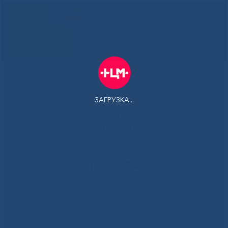
ENG
Здоровая
Якутия
Государственное автономное учреждение Республики Саха
(Якутия) Республиканская больница №1 - Национальный
центр медицины имени М.Е.Николаева
ЗАГРУЗКА...
Контакт-центр:
500-900
Контакт-центр по Ковид-19:
122 доб 4
Задать вопрос
Главная
»
Новости
»
(Русский) Воспоминания детского