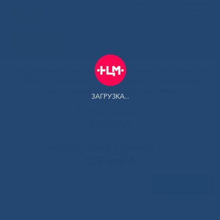
ENG
Здоровая
Якутия
Государственное автономное учреждение Республики Саха
(Якутия) Республиканская больница №1 - Национальный
центр медицины имени М.Е.Николаева
ЗАГРУЗКА...
Контакт-центр:
500-900
Контакт-центр по Ковид-19:
122 доб 4
Задать вопрос
Главная
»
Новости
»
Выездная коллегия Министерства