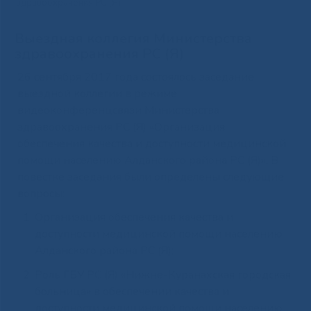
здравоохранения РС (Я)
Выездная коллегия Министерства
здравоохранения РС (Я)
26 сентября 2017 года состоялось заседание
выездной коллегии в режиме
видеоконференцсвязи Министерства
здравоохранения РС (Я) «Организация
обеспечения качества и доступности медицинской
помощи населению Алданского района РС (Я)». В
повестке заседания были определены следующие
вопросы:
Организация обеспечения качества и
доступности медицинской помощи населению
Алданского района РС (Я);
Роль ГБУ РС (Я) «Нижне-Куранахская городская
больница» в обеспечении качества и
доступности медицинской помощи населению