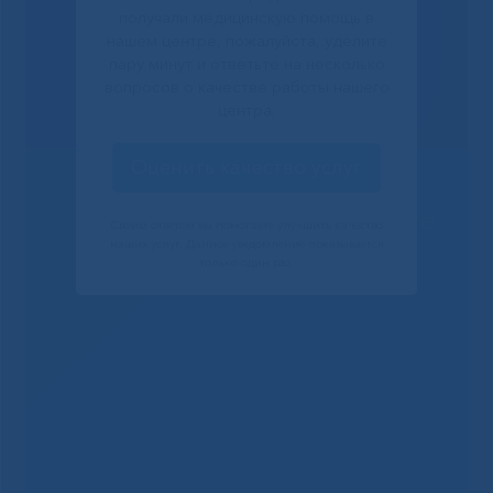
получали медицинскую помощь в
нашем центре, пожалуйста, уделите
пару минут и ответьте на несколько
вопросов о качестве работы нашего
центра.
Оценить качество услуг
Решаем вместе
Своим ответом вы помогаете улучшить качество
наших услуг. Данное уведомление показывается
только один раз.