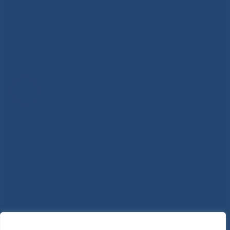
Задать вопрос
Горячая линия Министерства здравоохранения
РС(Я)
8-800-200-0-200
Единый контакт-центр здравоохранения РС(Я)
8-800-100-14-03