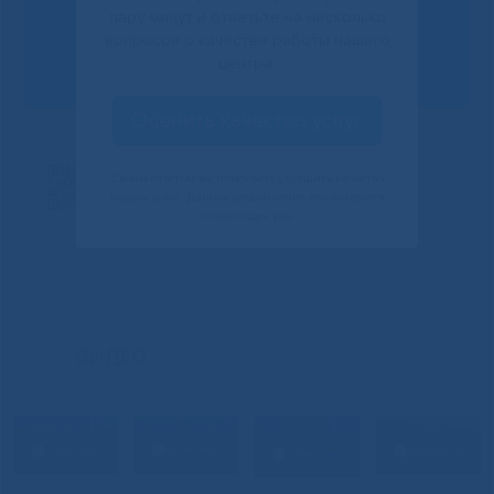
пару минут и ответьте на несколько
вопросов о качестве работы нашего
Сообщить о проблеме
центра.
Оценить качество услуг
Своим ответом вы помогаете улучшить качество
наших услуг. Данное уведомление показывается
только один раз.
ВИДЕО