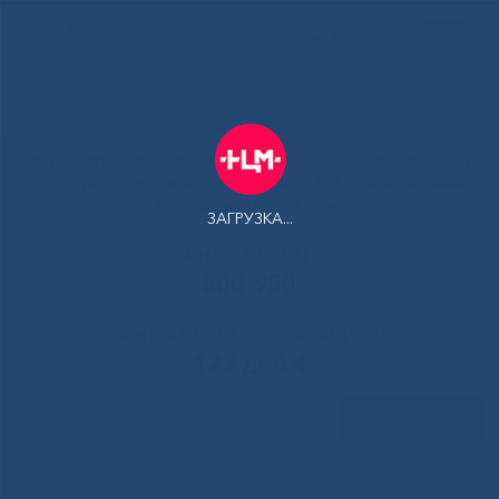
ENG
Здоровая
Якутия
Государственное автономное учреждение Республики Саха
(Якутия) Республиканская больница №1 - Национальный
центр медицины имени М.Е.Николаева
ЗАГРУЗКА...
Контакт-центр:
500-900
Контакт-центр по Ковид-19:
122 доб 4
Задать вопрос
Главная
»
»
(Русский) Яркая победа молодого ученого-