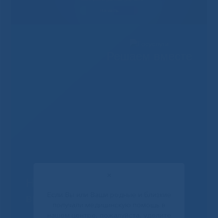
Решаем вместе
✕
Не смогли записаться к
Если Вы или Ваши родные и близкие
врачу?
получали медицинскую помощь в
нашем центре, пожалуйста, уделите