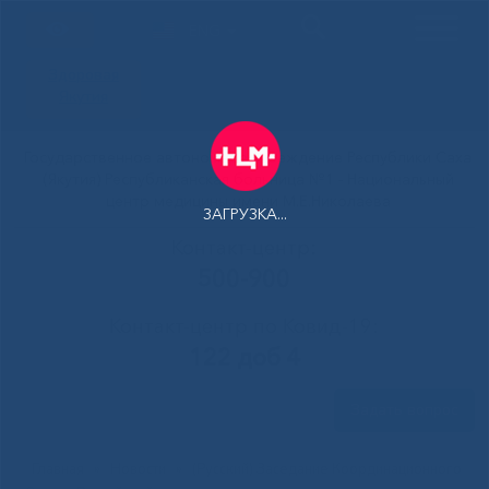
ENG
Здоровая
Якутия
Государственное автономное учреждение Республики Саха
(Якутия) Республиканская больница №1 - Национальный
центр медицины имени М.Е.Николаева
ЗАГРУЗКА...
Контакт-центр:
500-900
Контакт-центр по Ковид-19:
122 доб 4
Задать вопрос
Главная
»
Новости
»
(Русский) Заседание Координационного