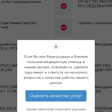
я услуг медицинскими
ОТЧЕТ ПО РЕЗУ
ИССЛЕДОВАНИ
при Министерстве
Приказ о внесени
тия)
здравоохранения
Приказ Минздрав
✕
013г. № 810 а
Если Вы или Ваши родные и близкие
получали медицинскую помощь в
 РОССИЙСКОЙ
МИНИСТЕРСТВО
нашем центре, пожалуйста, уделите
 N 240
ФЕДЕРАЦИИ ПРИКА
пару минут и ответьте на несколько
вопросов о качестве работы нашего
центра.
 РОССИЙСКОЙ
Приказ Минздрава
 г. N 787н
28.04.2016)
Оценить качество услуг
.03.2013 N 487-р
ПОСТАНОВЛЕНИ
Своим ответом вы помогаете улучшить