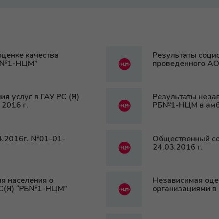
оценке качества
Результаты социо
РБ№1-НЦМ”
проведенного АО
я услуг в ГАУ РС (Я)
Результаты незав
2016 г.
РБ№1-НЦМ в амбу
4.2016г. №01-01-
Общественный со
24.03.2016 г.
я населения о
Независимая оце
РС(Я) “РБ№1-НЦМ”
организациями в