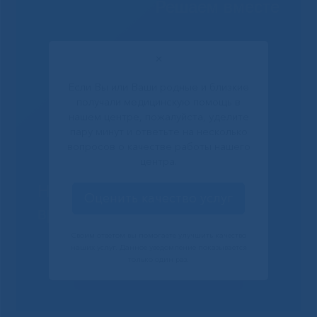
Решаем вместе
✕
Если Вы или Ваши родные и близкие
получали медицинскую помощь в
нашем центре, пожалуйста, уделите
пару минут и ответьте на несколько
вопросов о качестве работы нашего
центра.
Не смогли записаться к
Оценить качество услуг
врачу?
Своим ответом вы помогаете улучшить качество
наших услуг. Данное уведомление показывается
только один раз.
Сообщить о проблеме