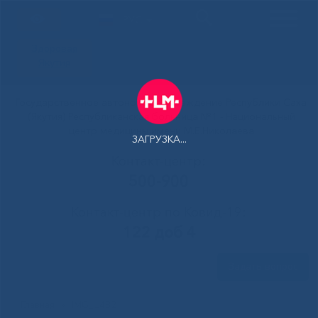
РУС
Здоровая
Якутия
Государственное автономное учреждение Республики Саха
(Якутия) Республиканская больница №1 - Национальный
центр медицины имени М.Е.Николаева
ЗАГРУЗКА...
Контакт-центр:
500-900
Контакт-центр по Ковид-19:
122 доб 4
Задать вопрос
Главная
»
IMG_1482