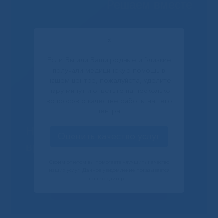
Решаем вместе
✕
Если Вы или Ваши родные и близкие
получали медицинскую помощь в
нашем центре, пожалуйста, уделите
пару минут и ответьте на несколько
вопросов о качестве работы нашего
центра.
Не смогли записаться к
Оценить качество услуг
врачу?
Своим ответом вы помогаете улучшить качество
наших услуг. Данное уведомление показывается
только один раз.
Сообщить о проблеме