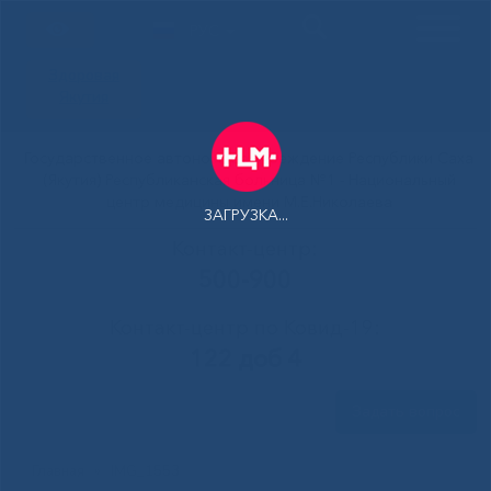
РУС
Здоровая
Якутия
Государственное автономное учреждение Республики Саха
(Якутия) Республиканская больница №1 - Национальный
центр медицины имени М.Е.Николаева
ЗАГРУЗКА...
Контакт-центр:
500-900
Контакт-центр по Ковид-19:
122 доб 4
Задать вопрос
Главная
»
IMG_1553