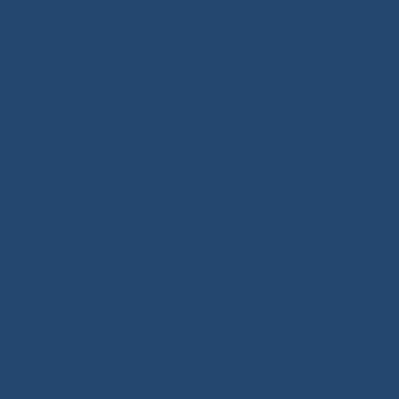
Республиканской больницы №
1
– Национального
центра медицины имени М
.
Е
.
Николаева и от себя
лично примите самые искренние и теплые
поздравления с днём рождения
!
Ваш день рождения – это значимое событие не
только для Вас лично
,
но и для всей нашей страны
.
Ваше стратегическое видение и титанический труд
на благо России являются для нас
,
медицинских
работников
,
высочайшим примером служения
Отечеству и своему народу
.
Под Вашим
руководством страна уверенно преодолевает
любые вызовы
,
демонстрируя мощь и суверенитет
на мировой арене
.
В этот знаменательный день мы выражаем
глубокую благодарность Владимиру
Владимировичу за его неустанный труд на благо
нашей страны
.
Под его руководством в России
реализуются масштабные национальные проекты
,
в