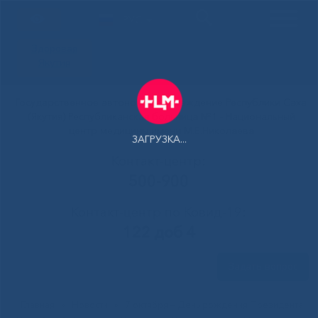
РУС
Здоровая
Якутия
Государственное автономное учреждение Республики Саха
(Якутия) Республиканская больница №1 - Национальный
центр медицины имени М.Е.Николаева
ЗАГРУЗКА...
Контакт-центр:
500-900
Контакт-центр по Ковид-19:
122 доб 4
Задать вопрос
Главная
»
Новости
»
7 октября – День рождения Президента