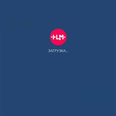
РУС
Здоровая
Якутия
Государственное автономное учреждение Республики Саха
(Якутия) Республиканская больница №1 - Национальный
центр медицины имени М.Е.Николаева
ЗАГРУЗКА...
Контакт-центр:
500-900
Контакт-центр по Ковид-19:
122 доб 4
Задать вопрос
Главная
»
Новости
»
Делегация во главе генерального