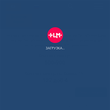
РУС
Здоровая
Якутия
Государственное автономное учреждение Республики Саха
(Якутия) Республиканская больница №1 - Национальный
центр медицины имени М.Е.Николаева
ЗАГРУЗКА...
Контакт-центр:
500-900
Контакт-центр по Ковид-19:
122 доб 4
Задать вопрос
Главная
»
Новости
»
Бриллиантовый цирк в Солнечном