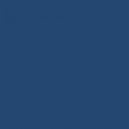
городе
Бриллиантовый цирк в Солнечном
городе
В новогоднее чудо хочется верить всем, а особенно
этот праздник ждут дети.
29 декабря под куполом Солнечного города
собрался полный аншлаг. Детей находящихся на
лечении в Республиканской больнице №1 с Новым
Годом поздравили благотворительным концертом
артисты Государственного цирка им. Марфы и
Сергея Расторгуевых.
Выражаем благодарность символу году,
Снегурочке, Деду Морозу, фокуснику, магу и
волшебнику Дмитрию Колосову, красавицам
акробаткам, клоунессам Ириске и Анюте, а также
жонглеру тигре за счастливый смех детишек и
незабываемое шоу, которое подарили всем нам! С