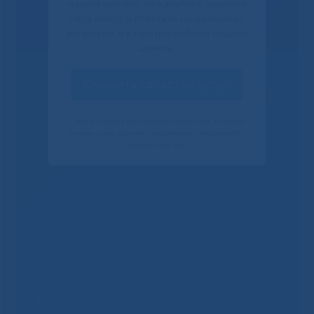
нашем центре, пожалуйста, уделите
пару минут и ответьте на несколько
вопросов о качестве работы нашего
центра.
Оценить качество услуг
Решаем вместе
Своим ответом вы помогаете улучшить качество
наших услуг. Данное уведомление показывается
только один раз.
Не смогли записаться к
врачу?