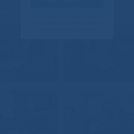
Оценить качество услуг
ьниц республики, в целях информирования о таком гроз
лез.
Своим ответом вы помогаете улучшить
качество наших услуг. Данное уведомление
показывается только один раз.