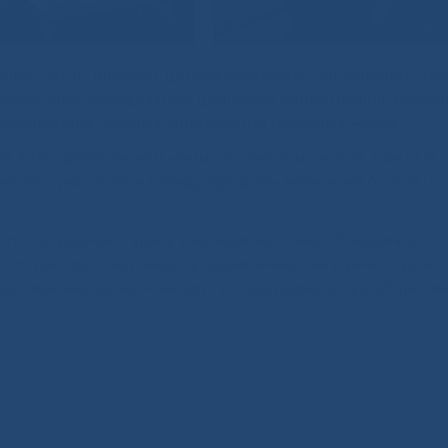
точка 2019» врачами центра осмотрено 256 женщин. Част
точняющее обследование: цифровая маммография, томоси
 выявленных узловых образований молочных желез.
ей в Республиканском маммологическом центре. Каждый г
яются и участвуют в Международном месячнике борьбы с 
го обращения к врачу, ежемесячном самообследовании и
у что рак молочной железы, выявленный на раннем сроке
здоровье женщины – матери, это здоровье семьи, общества