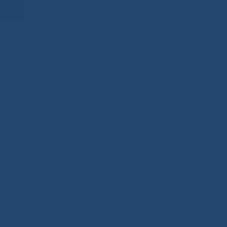
ь из них
нтез, УЗИ
од в
раком
 можно
 и нации.