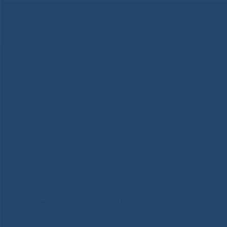
Для слабовидящих
Здоровая Якутия
Государственное автономное учреждение
Республиканская больница №1 - Национ
имени М.Е.Николаева
НОВОСТИ
ЦЕНТР
НОКОУ
ПАЦИЕНТ
Главная
»
Новости
»
ДНИ ОТКРЫТЫХ ДВЕРЕЙ В РЕСПУБ