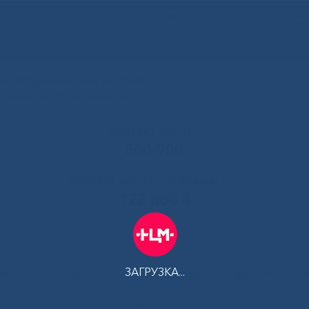
РУС
 Республики Саха (Якутия)
альный центр медицины
Контакт-центр:
500-900
Контакт-центр по Ковид-19:
122 доб 4
ЗАГРУЗКА...
АМ
ПЛАТНЫЕ УСЛУГИ
ТЕЛЕМЕДИЦИНА
ЦЕНТР КОМПЕТ
ЛИКАНСКОМ МАММОЛОГИЧЕСКОМ ЦЕНТРЕ