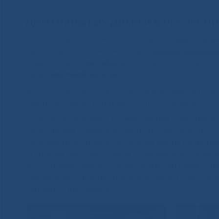
ДНИ ОТКРЫТЫХ ДВЕРЕЙ В РЕСПУБ
В 1993 году Всемирной организацией здравоохран
против рака молочной железы, а
розовая ленточка
странах мира
в октябре
организовываются различн
раке
молочной железы
.
В ГАУ РС(Я) «РБ№1 НЦМ» акция «Розовая ленточка
маммологического центра с 29 по 31 октября.
29 октября состоялось торжественное открытие ак
сотрудников отделения и женщин, участвующих в 
генерального директора Петрова Ирина Родионов
Антипина Вера Васильевна. В рамках повышения
Коростелева Любовь Никифоровна рассказала о фа
современной диагностике представила сообщени
Надежда Николаевна.