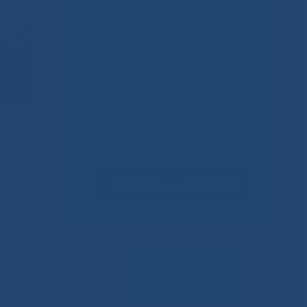
Не смогли
записаться к врачу?
Сообщить о проблеме
ова
В
и своим
ной