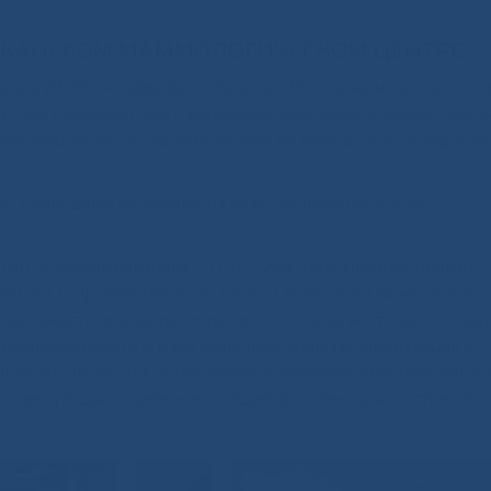
ЛИКАНСКОМ МАММОЛОГИЧЕСКОМ ЦЕНТРЕ
ения (ВОЗ) октябрь был объявлен Всемирны
м
месяцем бо
стала символом этого движения
.
Ежегодно, в более, чем 4
ые мероприятии, направленные на повышение осведомле
» проводятся ежегодно на базе Республиканского
ции «Розовая ленточка 2019» с участием администрации,
акции. С приветственным словом выступили заместитель
на, заместитель директора клинико-диагностического це
 осведомленности о раке молочной железы заведующая Р
кторах риска, дисгормональных заболеваниях молочных ж
е заведующая отделением общей рентген-диагностики Ко