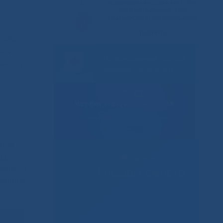
рьбы
4-х
нности о
нтра
МЦ
елез, о
Решаем вместе
рякина