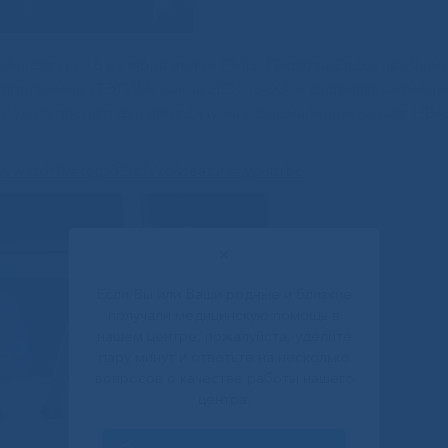
ой железы, 18 октября врачи РМЦ: Павлова Евдокия Ильи
 программе «ТЭТИМ» канал НВК-САХА – состоялся активны
и. Можно посмотреть передачу на официальном канале НВ
om/watch?v=topJ02i1fWo&feature=youtu.be
✕
Если Вы или Ваши родные и близкие
получали медицинскую помощь в
нашем центре, пожалуйста, уделите
пару минут и ответьте на несколько
вопросов о качестве работы нашего
центра.