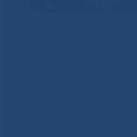
За три дня открытых дверей Акции «Розовая лен
по показаниям направлено на дополнительное и у
молочных желез, а также рекомендована биопсия
Акция «Розовая ленточка» стала хорошей традици
октябре множество людей по всему миру объедин
молочной железы, в том числе и наша Республика.
Мы еще раз подчеркивает важность своевременно
периодическом осмотре у врача-маммолога, потом
полностью излечить! Всем нам надо помнить, что 
Подготовили Соловьева А.Е., Коростелева Л.Н.