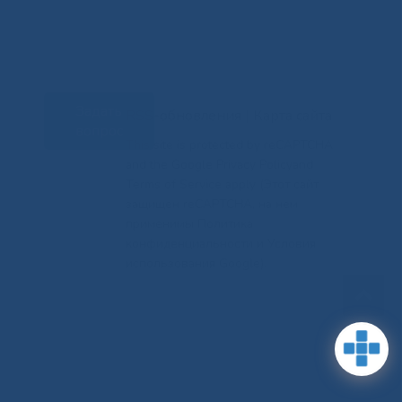
Задать
RSS-обновления
|
Карта сайта
вопрос
This site is protected by reCAPTCHA
and the Google Privacy Policyand
Terms of Service apply (Этот сайт
защищен reCAPTCHA, на нем
применимы Политика
конфиденциальности и Условия
использования Google).