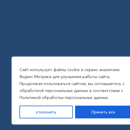
Государственное автономное
учреждение Республики Саха
(Якутия) Республиканская
больница №1 - Национальный
центр медицины
им.М.Е.Николаева
Сайт использует файлы cookie и сервис аналитики
Яндекс Метрика для улучшения работы сайта.
Все права защищены, 2026
Продолжая пользоваться сайтом, вы соглашаетесь с
обработкой персональных данных в соответствии с
Политика обработки
Политикой обработки персональных данных.
персональных данных
отклонять
Принять все