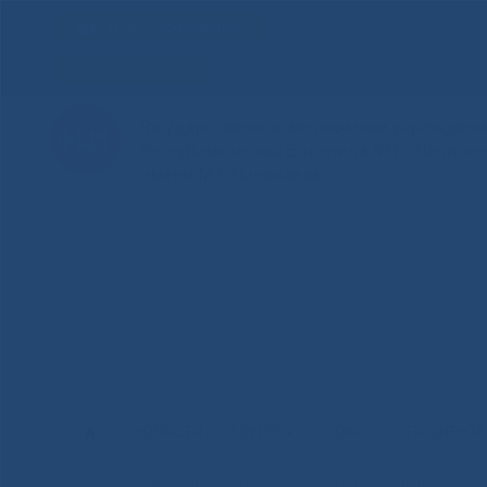
Для слабовидящих
Здоровая Якутия
Государственное автономное учреждение
Республиканская больница №1 - Национ
имени М.Е.Николаева
НОВОСТИ
ЦЕНТР
НОКОУ
ПАЦИЕНТ
Этно-вокальный ансамбль «Саh
Главная
»
Новости
»