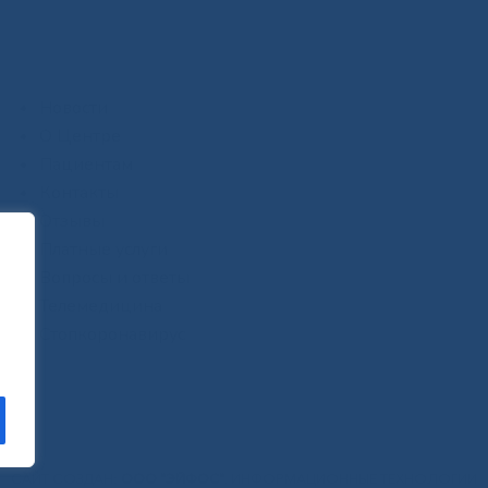
Новости
О Центре
Пациентам
Контакты
Отзывы
Платные услуги
Вопросы и ответы
Телемедицина
Стопкоронавирус
САЙТ СОЗДАН:
ООО "ЭЙФОС"
. ИНФОРМАЦИОННЫЕ ТЕХНОЛОГИИ