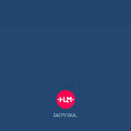
РУС
 Республики Саха (Якутия)
альный центр медицины
Контакт-центр:
500-900
Контакт-центр по Ковид-19:
122 доб 4
ЗАГРУЗКА...
АМ
ПЛАТНЫЕ УСЛУГИ
ТЕЛЕМЕДИЦИНА
ЦЕНТР КОМПЕТ
ар5а» Культурного центра стал лауреатом I степени Межд