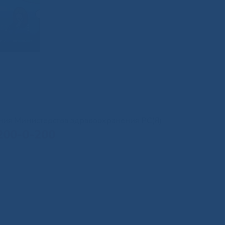
иния Министерства здравоохранения РС(Я)
200-0-200