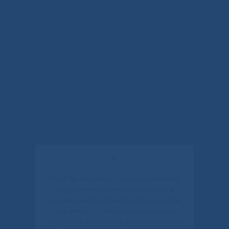
✕
Если Вы или Ваши родные и близкие
получали медицинскую помощь в
нашем центре, пожалуйста, уделите
пару минут и ответьте на несколько
вопросов о качестве работы нашего