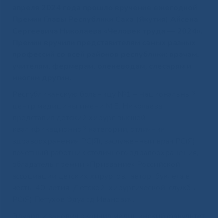
апреля 2024 года прошло вручение ежегодной
Премии Главы Республики Саха (Якутия) Айсена
Сергеевича Николаева «Человек труда — 2024».
Премии вручили представителям самых разных
профессий со всей районов республики: врачам,
учителям, фермерам, оленеводам, слесарям и
многим другим.
Республиканскую больницу №1 – Национальный
центр медицины имени М.Е. Николаева
представил детский хирург высшей
квалификационной категории, отличник
здравоохранения РС(Я), заслуженный врач РС(Я),
почетный работник столичного здравоохранения,
обладатель премии «Призвание» Российской
ассоциации детских хирургов, автор буклета в
честь 40-летия Детской хирургической службы
РС(Я) Петухов Эдуард Иванович.
Эдуард Иванович окончил медицинский факультет