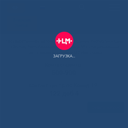
РУС
Здоровая
Якутия
Государственное автономное учреждение Республики Саха
(Якутия) Республиканская больница №1 - Национальный
центр медицины имени М.Е.Николаева
ЗАГРУЗКА...
Контакт-центр:
500-900
Контакт-центр по Ковид-19:
122 доб 4
Задать вопрос
Главная
»
Новости
»
Глава Якутии Айсен Николаев вручил