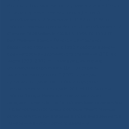
Якутского Государственного университета в 1972 г.
и начал трудовую деятельность в Детской
республиканской больнице. С 1982 по 1986 гг.
работал главным врачом Якутской республиканской
станции переливания крови. С 1986 по 1992 гг.
был главным врачом Ленской центральной
бассейновой больницы, с 1992 г работал врачом-
ординатором хирургического отделения ДРБ, а с
марта 1999-2002 гг. – заведующим гнойно-
септическим отделением Центра охраны
материнства и детства. С 2002 года врач-
ординатор отделения гнойной хирургии
Педиатрического центра РБ№1-НЦМ. За годы
работы Эдуард Иванович освоил методику
лапараскопических операций, занимается лечением
и диагностикой больных с острым гематогенным
остеомиелитом. Им впервые в РС(Я) внедрён метод
измерения внутрикостного давления