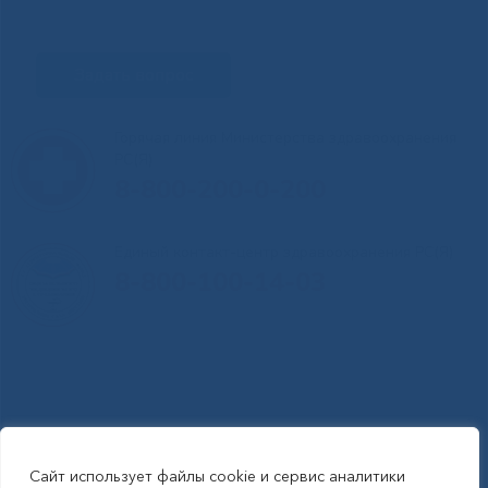
Задать вопрос
Горячая линия Министерства здравоохранения
РС(Я)
8-800-200-0-200
Единый контакт-центр здравоохранения РС(Я)
8-800-100-14-03
Сайт использует файлы cookie и сервис аналитики