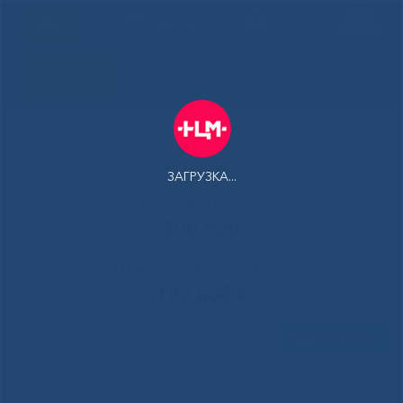
РУС
Здоровая
Якутия
Государственное автономное учреждение Республики Саха
(Якутия) Республиканская больница №1 - Национальный
центр медицины имени М.Е.Николаева
ЗАГРУЗКА...
Контакт-центр:
500-900
Контакт-центр по Ковид-19:
122 доб 4
Задать вопрос
Главная
»
Новости
»
I Школа передовых технологий «