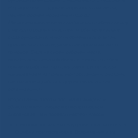
руководителей среднего медицинского персонала.
В приоритете — удовлетворенность пациента,
пациентоориентированный подход.
Мы организовали такую широкомасштабную школу
с международным участием, чтобы приехавшие
сюда руководители могли обменяться опытом,
привнести в свои медицинские организации
что-
то
новое. Сидя на своем рабочем месте,
невозможно саморазвиваться, нужно смотреть
новые наработки. Поэтому очень ценно, когда
мы выезжаем из привычной обстановки, смотрим,
как налажена работа в других медицинских
организациях».
Второй день работы прошел в Самарском
областном клиническом онкологическом
диспансере. Нам провели мастер- классы:
«Техника постановки внутривенных катетеров.
Ошибки при постановке. Осложнения и их