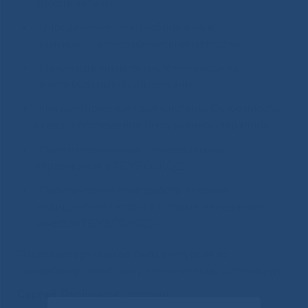
профилактика»
«Определение гемоглобина в кале
иммунохроматографическим методом»
«Инновационные технологии ухода за
тяжелобольными пациентами»
«Имплантируемые порт-системы. Особенности
ухода и проведения инфузионной терапии»
«Практический опыт непрерывного
образования в ГБУЗ СОКОД»
«Практический опыт работы главной
медицинской сестры в системе менеджмент
качества ГБУЗ СОКОД».
После мастер-классов была экскурсия по
Самарскому областному клиническому диспансеру.
Сергей Двойников
, главный