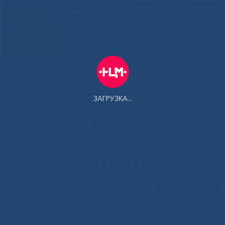
РУС
Здоровая
Якутия
Государственное автономное учреждение Республики Саха
(Якутия) Республиканская больница №1 - Национальный
центр медицины имени М.Е.Николаева
ЗАГРУЗКА...
Контакт-центр:
500-900
Контакт-центр по Ковид-19:
122 доб 4
Задать вопрос
Главная
»
Новости
»
Итоги конференции «Практические