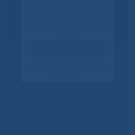
Если Вы или Ваши родные и близкие
получали медицинскую помощь в
нашем центре, пожалуйста, уделите
пару минут и ответьте на несколько
вопросов о качестве работы нашего
центра.
Оценить качество услуг
Решаем вместе
Своим ответом вы помогаете улучшить качество
наших услуг. Данное уведомление показывается
только один раз.