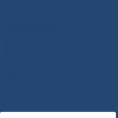
Задать вопрос
Горячая линия Министерства здравоохранения
РС(Я)
8-800-200-0-200
Единый контакт-центр здравоохранения РС(Я)
8-800-100-14-03