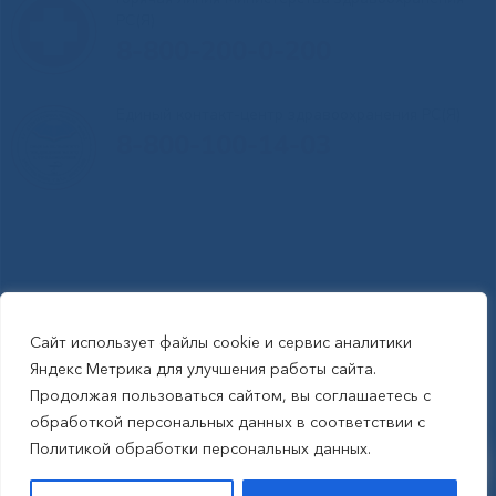
РС(Я)
8-800-200-0-200
Единый контакт-центр здравоохранения РС(Я)
8-800-100-14-03
Сайт использует файлы cookie и сервис аналитики
RSS-обновления
|
Карта сайта
Яндекс Метрика для улучшения работы сайта.
This site is protected by reCAPTCHA and the Google Privacy Policyand
Продолжая пользоваться сайтом, вы соглашаетесь с
Terms of Service apply (Этот сайт защищен reCAPTCHA, на нем
обработкой персональных данных в соответствии с
применимы Политика конфиденциальности и Условия использования
Политикой обработки персональных данных.
Google).