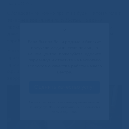
полис ОМС.
Обследование можно пройти в будни, в том числе в
вечернее время, или по субботам. На время
прохождения диспансеризации
работодатель
✕
дает освобождение от работы с сохранением
заработной платы.
Если Вы или Ваши родные и близкие
получали медицинскую помощь в
Более подробная информация о порядке
нашем центре, пожалуйста, уделите
прохождения диспансеризации и
пару минут и ответьте на несколько
профилактических осмотров доступна на
вопросов о качестве работы нашего
официальном портале Минздрава России о
центра.
здоровье – takzdorovo.ru.
Оценить качество услуг
Видеоплеер
Своим ответом вы помогаете улучшить качество
наших услуг. Данное уведомление показывается
только один раз.