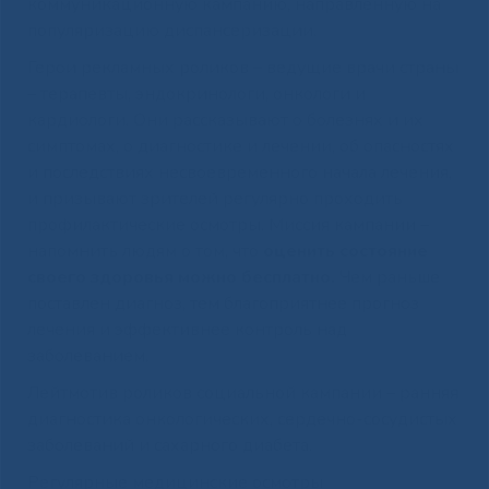
коммуникационную кампанию, направленную на
популяризацию диспансеризации.
Герои рекламных роликов – ведущие врачи страны
– терапевты, эндокринологи, онкологи и
кардиологи. Они рассказывают о болезнях и их
симптомах, о диагностике и лечении, об опасностях
и последствиях несвоевременного начала лечения,
и призывают зрителей регулярно проходить
профилактические осмотры. Миссия кампании –
напомнить людям о том, что
оценить состояние
своего здоровья можно бесплатно.
Чем раньше
поставлен диагноз, тем благоприятнее прогноз
лечения и эффективнее контроль над
заболеванием.
Лейтмотив роликов социальной кампании – ранняя
диагностика онкологических, сердечно-сосудистых
заболеваний и сахарного диабета.
Регулярные медицинские осмотры