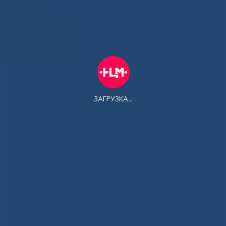
РУС
Здоровая
Якутия
Государственное автономное учреждение Республики Саха
(Якутия) Республиканская больница №1 - Национальный
центр медицины имени М.Е.Николаева
ЗАГРУЗКА...
Контакт-центр:
500-900
Контакт-центр по Ковид-19:
122 доб 4
Задать вопрос
Главная
»
Новости
»
Как национальный проект