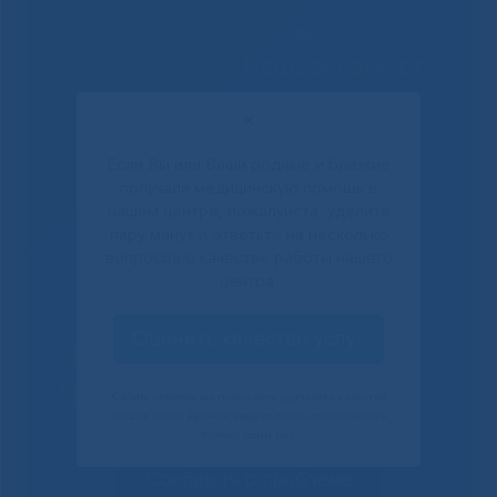
Решаем вместе
✕
Если Вы или Ваши родные и близкие
получали медицинскую помощь в
нашем центре, пожалуйста, уделите
пару минут и ответьте на несколько
вопросов о качестве работы нашего
центра.
Оценить качество услуг
Не смогли записаться к
врачу?
Своим ответом вы помогаете улучшить качество
наших услуг. Данное уведомление показывается
только один раз.
Сообщить о проблеме