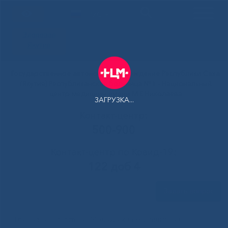
РУС
Здоровая
Якутия
Государственное автономное учреждение Республики Саха
(Якутия) Республиканская больница №1 - Национальный
центр медицины имени М.Е.Николаева
ЗАГРУЗКА...
Контакт-центр:
500-900
Контакт-центр по Ковид-19:
122 доб 4
Задать вопрос
Молодых специалистов
Главная
»
Новости
»