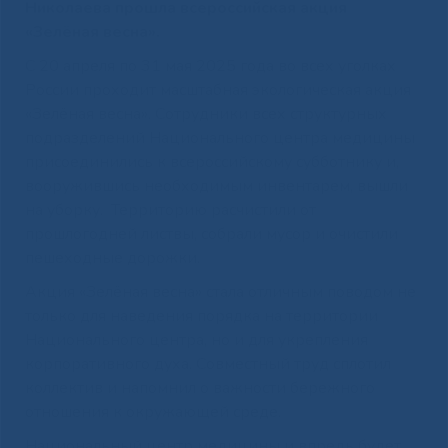
Николаева прошла всероссийская акция
«Зелёная весна».
С 20 апреля по 31 мая 2025 года во всех уголках
России проходит масштабная экологическая акция
«Зелёная весна». Сотрудники всех структурных
подразделений Национального центра медицины
присоединились к всероссийскому субботнику и,
вооружившись необходимым инвентарем, вышли
на уборку. Территорию расчистили от
прошлогодней листвы, собрали мусор и очистили
пешеходные дорожки.
Акция «Зелёная весна» стала отличным поводом не
только для наведения порядка на территории
Национального центра, но и для укрепления
корпоративного духа. Совместный труд сплотил
коллектив и напомнил о важности бережного
отношения к окружающей среде.
Национальный центр медицины и впредь будет