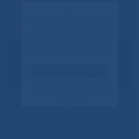
✕
Если Вы или Ваши родные и близкие
получали медицинскую помощь в
нашем центре, пожалуйста, уделите
пару минут и ответьте на несколько
вопросов о качестве работы нашего
центра.
Оценить качество услуг
Своим ответом вы помогаете улучшить качество
наших услуг. Данное уведомление показывается
только один раз.
Решаем вместе