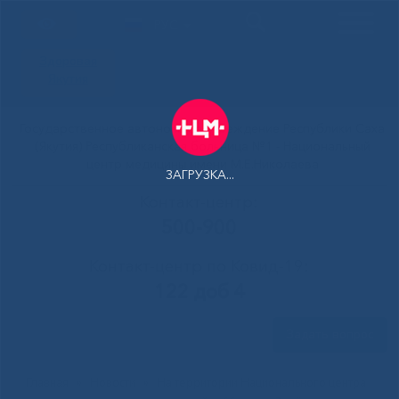
РУС
Здоровая
Якутия
Государственное автономное учреждение Республики Саха
(Якутия) Республиканская больница №1 - Национальный
центр медицины имени М.Е.Николаева
ЗАГРУЗКА...
Контакт-центр:
500-900
Контакт-центр по Ковид-19:
122 доб 4
Задать вопрос
Главная
»
Новости
»
На территории Национального центра