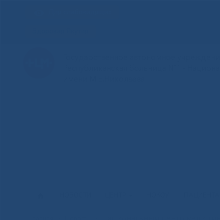
Для слабовидящих
Здоровая Якутия
Государственное автономное учреждение
Республиканская больница №1 - Национ
имени М.Е.Николаева
НОВОСТИ
ЦЕНТР
НОКОУ
ПАЦИЕНТ
Национальный центр медицин
Главная
»
Новости
»