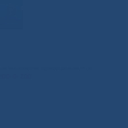
иния Министерства здравоохранения РС(Я)
200-0-200