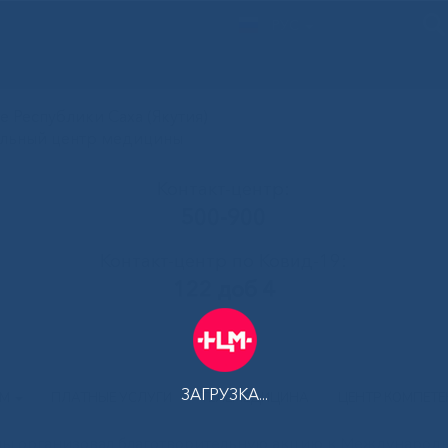
РУС
 Республики Саха (Якутия)
альный центр медицины
Контакт-центр:
500-900
Контакт-центр по Ковид-19:
122 доб 4
ЗАГРУЗКА...
АМ
ПЛАТНЫЕ УСЛУГИ
ТЕЛЕМЕДИЦИНА
ЦЕНТР КОМПЕТ
ы организовал благотворительную акцию к Международ