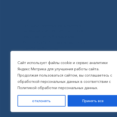
Государственное автономное
учреждение Республики Саха
(Якутия) Республиканская
больница №1 - Национальный
центр медицины
им.М.Е.Николаева
Сайт использует файлы cookie и сервис аналитики
Яндекс Метрика для улучшения работы сайта.
Все права защищены, 2026
Продолжая пользоваться сайтом, вы соглашаетесь с
обработкой персональных данных в соответствии с
Политика обработки
Политикой обработки персональных данных.
персональных данных
отклонять
Принять все