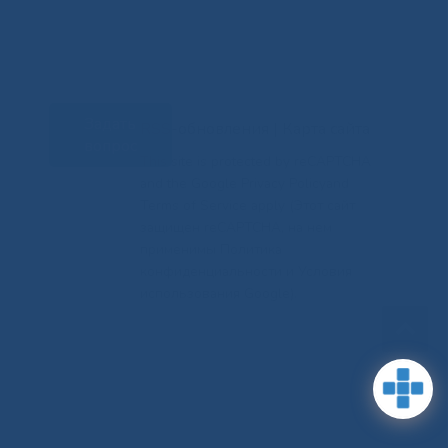
Задать
RSS-обновления
|
Карта сайта
вопрос
This site is protected by reCAPTCHA
and the Google Privacy Policyand
Terms of Service apply (Этот сайт
защищен reCAPTCHA, на нем
применимы Политика
конфиденциальности и Условия
использования Google).