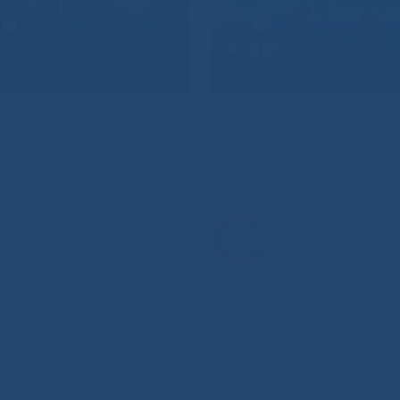
Горячая л
8-800-
анения РС(Я)