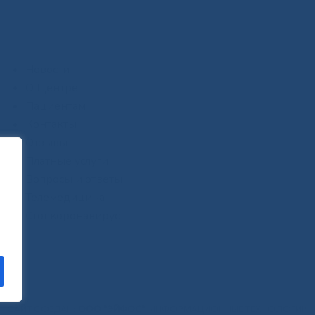
Новости
О Центре
Пациентам
Контакты
Отзывы
Платные услуги
Вопросы и ответы
Телемедицина
Стопкоронавирус
САЙТ СОЗДАН:
ООО "ЭЙФОС"
. ИНФОРМАЦИОННЫЕ ТЕХНОЛОГИИ