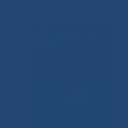
й
одно
ако при
уется
ем.
Решаем вместе