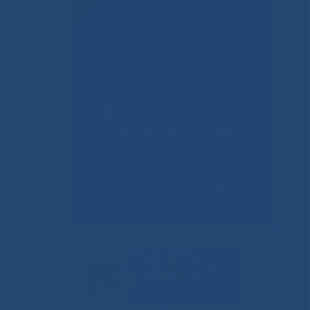
тита B,
Не смогли
записаться к врачу?
почти 22%
Сообщить о проблеме