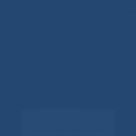
cter pylori, вирус папилломы человека (ВПЧ), вирус гепа
;
зования в домах твёрдых видов топлива.
м фактором риска развития рака, на который приходится 
олеваний.
 можно предпринимать следующее:
нных выше;
ваемых ВПЧ и вирусом гепатита В;
есте;
✕
чения;
Если Вы или Ваши родные и близкие
ния (на рабочем месте или в процессе медицинской
получали медицинскую помощь в