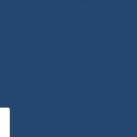
анения РС(Я)
Новости
О Центре
Пациентам
Контакты
Отзывы
Платные услуги
Вопросы и ответы
Телемедицина