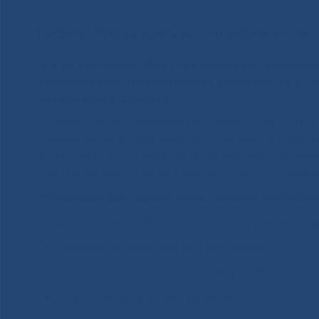
Неделя профилактики онкологических
С 2 по 8 февраля 2026 года Министерством зд
профилактики онкологических заболеваний, в ч
отмечается 4 февраля.
Онкологические заболевания остаются одной из ос
своевременной профилактике и ранней диагности
предотвратить. Неделя, инициированная Министе
именно на этом аспекте, смещая акцент со страха
Основными факторами риска развития онкологич
употребление табака, в том числе курение сига
избыточная масса тела или ожирение;
нездоровое питание с низким уровнем потребл
отсутствие физической активности;