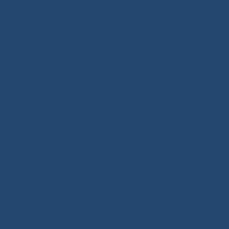
употребление алкоголя;
заражение канцерогенными инфекциями (Helicoba
вирус гепатита C и вирус Эпштейна-Барра);
ионизирующее и ультрафиолетовое излучение
загрязнение воздуха в городах;
задымленность помещений в результате исполь
Употребление табака является самым значительны
глобальных случаев смерти от онкологических заб
Для профилактики онкологических заболеваний
активнее избегать факторов риска, перечисле
проводить вакцинацию против инфекций, вызы
бороться с источниками опасности на рабочем м
сократить воздействие ультрафиолетового излу
уменьшать воздействие ионизирующего излуче