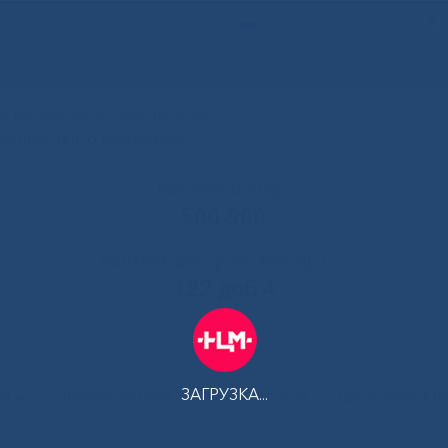
РУС
 Республики Саха (Якутия)
альный центр медицины
Контакт-центр:
500-900
Контакт-центр по Ковид-19:
122 доб 4
ЗАГРУЗКА...
АМ
ПЛАТНЫЕ УСЛУГИ
ТЕЛЕМЕДИЦИНА
ЦЕНТР КОМПЕТ
х заболеваний