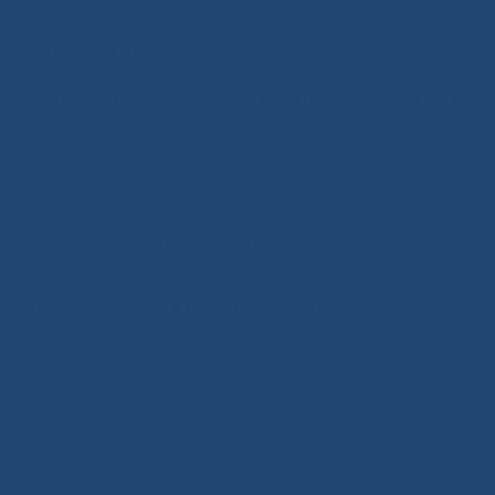
 заболеваний
равоохранения Российской Федерации объявлена Неделе
есть Всемирного дня борьбы против рака, который ежег
новных причин смертности во всем мире и в России. Одн
ке до 40% случаев онкологических заболеваний можно
рством здравоохранения Российской Федерации, фокусир
 перед болезнью на осознанное управление своим здоровь
еских заболеваний в мире являются:
рет и употребление бездымного табака;
ения фруктов и овощей;