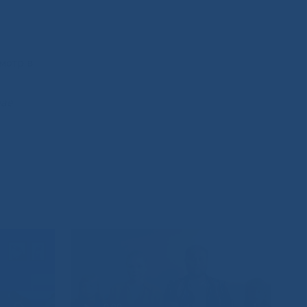
мотр в
чае