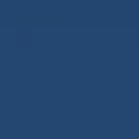
Для слабовидящих
Здоровая Якутия
Государственное автономное учреждение
Республиканская больница №1 - Национ
имени М.Е.Николаева
НОВОСТИ
ЦЕНТР
НОКОУ
ПАЦИЕНТ
Главная
»
Новости
»
Неделя профилактики онкологически