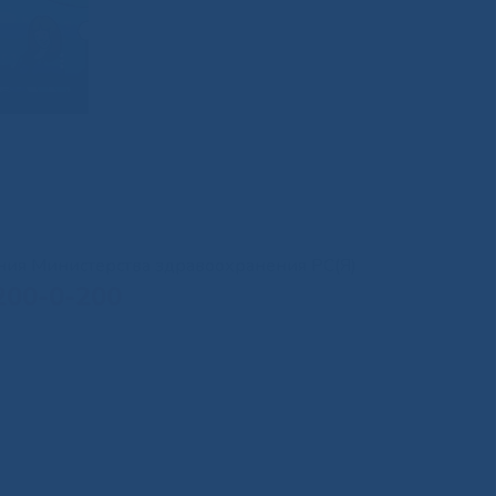
иния Министерства здравоохранения РС(Я)
200-0-200