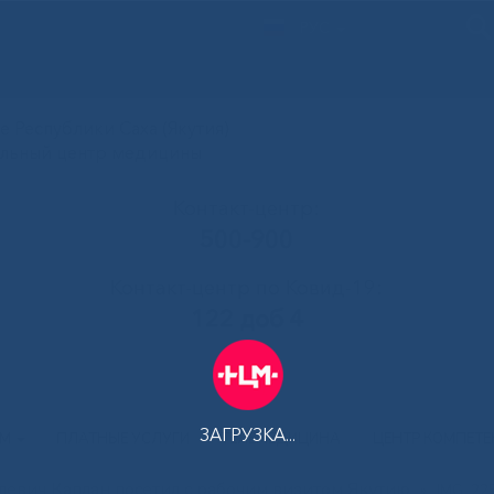
РУС
 Республики Саха (Якутия)
альный центр медицины
Контакт-центр:
500-900
Контакт-центр по Ковид-19:
122 доб 4
ЗАГРУЗКА...
АМ
ПЛАТНЫЕ УСЛУГИ
ТЕЛЕМЕДИЦИНА
ЦЕНТР КОМПЕТ
евич Каплан посетил с рабочим визитом Якутию
»
IMG_22