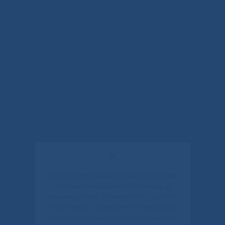
✕
Если Вы или Ваши родные и близкие
получали медицинскую помощь в
нашем центре, пожалуйста, уделите
пару минут и ответьте на несколько
вопросов о качестве работы нашего