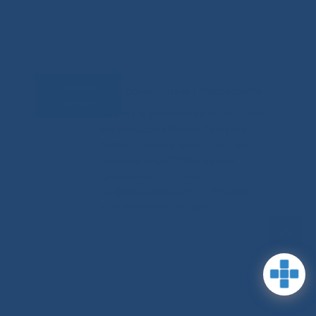
Задать
RSS-обновления
|
Карта сайта
вопрос
This site is protected by reCAPTCHA
and the Google Privacy Policyand
Terms of Service apply (Этот сайт
защищен reCAPTCHA, на нем
применимы Политика
конфиденциальности и Условия
использования Google).