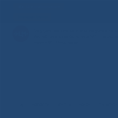
Для слабовидящих
Здоровая Якутия
Государственное автономное учреждение
Республиканская больница №1 - Национ
имени М.Е.Николаева
НОВОСТИ
ЦЕНТР
НОКОУ
ПАЦИЕНТ
Нейрофизиолог Александр Яковл
Главная
»
Наука
»