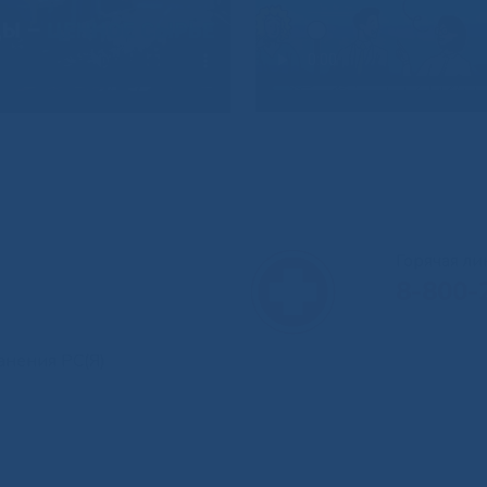
Горячая л
8-800-
анения РС(Я)