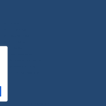
Новости
О Центре
Пациентам
Контакты
Отзывы
Платные услуги
Вопросы и ответы
Телемедицина
Стопкоронавирус
САЙТ СОЗДАН:
ООО "ЭЙФОС"
. ИНФОРМАЦИОННЫЕ ТЕХНОЛОГИИ