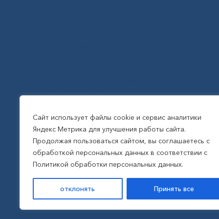
Государственное автономное
учреждение Республики Саха
(Якутия) Республиканская
больница №1 - Национальный
центр медицины
им.М.Е.Николаева
Сайт использует файлы cookie и сервис аналитики
Яндекс Метрика для улучшения работы сайта.
Все права защищены, 2026
Продолжая пользоваться сайтом, вы соглашаетесь с
обработкой персональных данных в соответствии с
Политика обработки
Политикой обработки персональных данных.
персональных данных
отклонять
Принять все