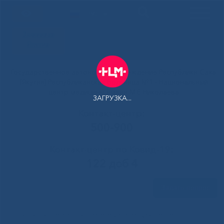
РУС
Здоровая
Якутия
Государственное автономное учреждение Республики Саха
(Якутия) Республиканская больница №1 - Национальный
центр медицины имени М.Е.Николаева
ЗАГРУЗКА...
Контакт-центр:
500-900
Контакт-центр по Ковид-19:
122 доб 4
Задать вопрос
Главная
»
Новости
»
Новогоднее поздравление