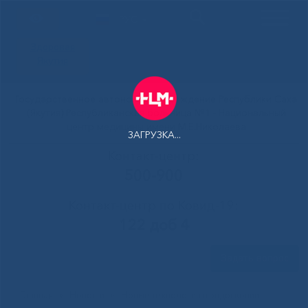
РУС
Здоровая
Якутия
Государственное автономное учреждение Республики Саха
(Якутия) Республиканская больница №1 - Национальный
центр медицины имени М.Е.Николаева
ЗАГРУЗКА...
Контакт-центр:
500-900
Контакт-центр по Ковид-19:
122 доб 4
Задать вопрос
Главная
»
Новости
»
Новые технологии в эндоскопии