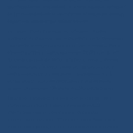
шунтирование, ангиопластика коронарных артерий
со стентированием и катетерная абляция по поводу
сердечно-сосудистых заболеваний».
Согласно этому приказу, мы обязаны, в день
выписки из стационара передавать информацию о
пациенте, нуждающемся в льготных лекарствах в
Министерство здравоохранения РС(Я), где будет
формироваться регистр льготного лекарственного
обеспечения, и в медицинскую организацию по
месту жительства. Сведения о выписанных с 1
марта 2020 года уже переданы в Управление
здравоохранения г.Якутска и ЦРБ республики.
Пациент, перенесший инфаркт миокарда или
получивший оперативное лечение (АКШ,
стентирование коронарных сосудов или
катетерную абляцию (РЧА) должен в течение 5
дней со дня выписки из стационара обязательно