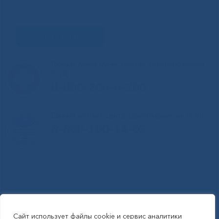
Задать вопрос
Горячая линия Министерства здравоохранения
РС(Я)
8-800-200-0-200
Единый контакт-центр здравоохранения РС(Я)
8-800-100-14-03
Сайт использует файлы cookie и сервис аналитики