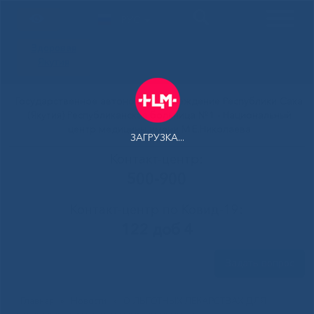
РУС
Здоровая
Якутия
Государственное автономное учреждение Республики Саха
(Якутия) Республиканская больница №1 - Национальный
центр медицины имени М.Е.Николаева
ЗАГРУЗКА...
Контакт-центр:
500-900
Контакт-центр по Ковид-19:
122 доб 4
Задать вопрос
Главная
»
Новости
»
О ЛЬГОТНЫХ ЛЕКАРСТВАХ ДЛЯ