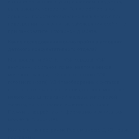
которое не связано с употреблением продуктов,
вызывающих метеоризм. Также УЗИ органов
брюшной полости обязательно выполняется при
подозрении на различные заболевания, особенно
при панкреатите и сахарном диабете.
Какие исследования можно пройти в условиях
детского консультативного отдела?
Мы проводим ЭХО-КГ (УЗИ сердца), УЗИ
внутренних органов, почек, надпочечников,
мочевого пузыря, нейросонографию (УЗИ
головного мозга), УЗИ тазобедренных суставов,
шейного отдела позвоночника, органов мошонки,
малого таза, щитовидной железы, вилочковой
железы, мягких тканей, коленных суставов.
Получить подробную информацию и записаться
можно по т. 500-900.
Комплексная программа Растем вместе
ДКО новые
программы