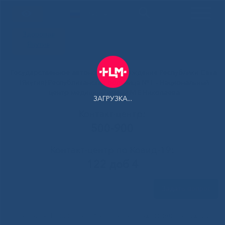
РУС
Здоровая
Якутия
Государственное автономное учреждение Республики Саха
(Якутия) Республиканская больница №1 - Национальный
центр медицины имени М.Е.Николаева
ЗАГРУЗКА...
Контакт-центр:
500-900
Контакт-центр по Ковид-19:
122 доб 4
Задать вопрос
Главная
»
Новости
»
Об ультразвуковых исследованиях для