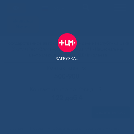
РУС
Здоровая
Якутия
Государственное автономное учреждение Республики Саха
(Якутия) Республиканская больница №1 - Национальный
центр медицины имени М.Е.Николаева
ЗАГРУЗКА...
Контакт-центр:
500-900
Контакт-центр по Ковид-19:
122 доб 4
Задать вопрос
Главная
»
Новости
»
Обход первого Президента Якутии,