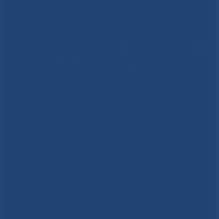
Государственного советника Республики Саха (Якутия) Михаила
Ефимовича Николаева в ГАУ РС(Я) «РБ №1-НЦМ».
Обход первого Президента Якутии,
Государственного советника Республики
Саха (Якутия) Михаила Ефимовича
Николаева в ГАУ РС(Я) «РБ №1-НЦМ».
25 марта 2019 года Перинатальный центр ГАУ
РС(Я) «Республиканской больницы №1 —
Национального центра медицины»посетил первый
Президент Якутии, Государственный советник
Республики Саха (Якутия) Михаил Ефимович
Николаев.
Михаил Ефимович ознакомился с текущей работой
Медико-генетического центра и Отделения
вспомогательных репродуктивных технологий,
пообщался с сотрудниками.
Первый Президент остался доволен увиденным,