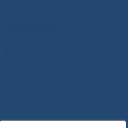
Задать вопрос
Горячая линия Министерства здравоохранения
РС(Я)
8-800-200-0-200
Единый контакт-центр здравоохранения РС(Я)
8-800-100-14-03