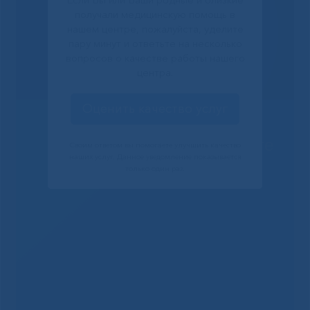
получали медицинскую помощь в
нашем центре, пожалуйста, уделите
пару минут и ответьте на несколько
вопросов о качестве работы нашего
центра.
Оценить качество услуг
Решаем вместе
Своим ответом вы помогаете улучшить качество
наших услуг. Данное уведомление показывается
только один раз.