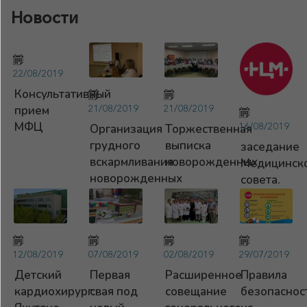
Новости
22/08/2019
Консультативный
21/08/2019
21/08/2019
прием
МФЦ
16/08/2019
Организация
Торжественная
грудного
выписка
заседание
вскармливания
новорожденных
Медицинск
новорожденных
совета.
12/08/2019
07/08/2019
02/08/2019
29/07/2019
Детский
Первая
Расширенное
Правила
кардиохирург:
свая под
совещание
безопаснос