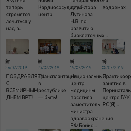
Якутяне
новый
генерального
на
теперь
Кардиососудистый
директора
водоемах
стремятся
центр
Лугинова
лечиться у
Н.В. по
нас, а...
развитию
биоклеточных...
26/07/2019
25/07/2019
19/07/2019
05/07/2019
ПОЗДРАВЛЯЕМ
Трансплантации
Национальный
Практикоор
С
в
центр
занятие в
ВСЕМИРНЫМ
республике
медицины
Перинатал
ДНЕМ ВРТ!
— быть!
посетила
центре ГАУ
заместитель
РС(Я)...
министра
здравоохранения
РФ Бойко...