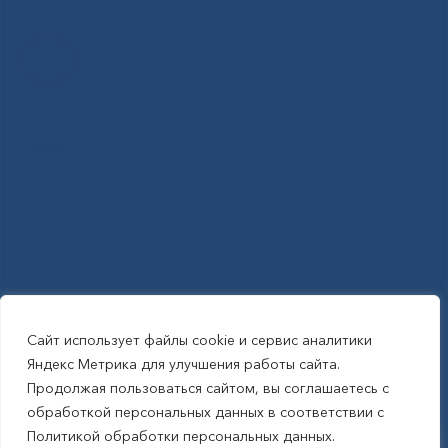
Горячая линия Министерства здравоохранения
РС(Я)
8-800-200-0-200
Единый контакт-центр здравоохранения РС(Я)
8-800-100-14-03
Сайт использует файлы cookie и сервис аналитики
RSS-обновления
|
Карта сайта
Яндекс Метрика для улучшения работы сайта.
This site is protected by reCAPTCHA and the Google Privacy Policyand
Продолжая пользоваться сайтом, вы соглашаетесь с
Terms of Service apply (Этот сайт защищен reCAPTCHA, на нем
обработкой персональных данных в соответствии с
применимы Политика конфиденциальности и Условия использования
Политикой обработки персональных данных.
Google).