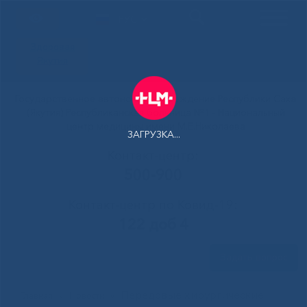
РУС
Здоровая
Якутия
Государственное автономное учреждение Республики Саха
(Якутия) Республиканская больница №1 - Национальный
центр медицины имени М.Е.Николаева
ЗАГРУЗКА...
Контакт-центр:
500-900
Контакт-центр по Ковид-19:
122 доб 4
Задать вопрос
Передовые хирургические
Главная
»
Новости
»