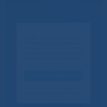
Решаем вместе
✕
Если Вы или Ваши родные и близкие
получали медицинскую помощь в
нашем центре, пожалуйста, уделите
пару минут и ответьте на несколько
вопросов о качестве работы нашего
центра.
Оценить качество услуг
Не смогли записаться к
врачу?
Своим ответом вы помогаете улучшить качество
наших услуг. Данное уведомление показывается
только один раз.