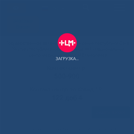
РУС
Здоровая
Якутия
Государственное автономное учреждение Республики Саха
(Якутия) Республиканская больница №1 - Национальный
центр медицины имени М.Е.Николаева
ЗАГРУЗКА...
Контакт-центр:
500-900
Контакт-центр по Ковид-19:
122 доб 4
Задать вопрос
Главная
»
Новости
»
Подведены итоги независимой оценки