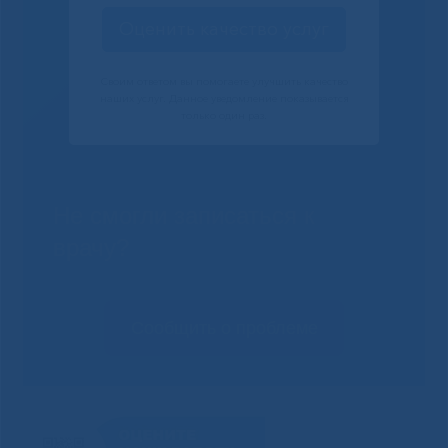
Оценить качество услуг
Своим ответом вы помогаете улучшить качество
наших услуг. Данное уведомление показывается
только один раз.
Не смогли записаться к
врачу?
Сообщить о проблеме