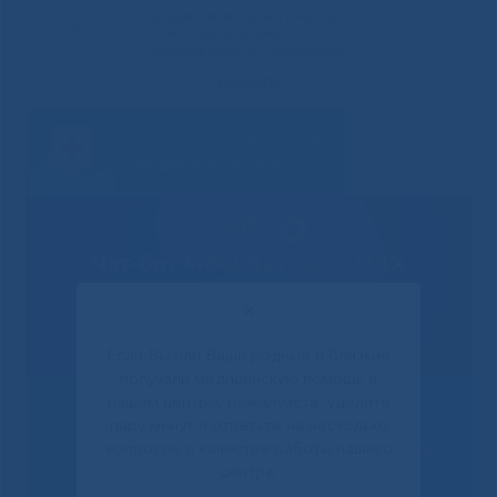
✕
Если Вы или Ваши родные и близкие
получали медицинскую помощь в
нашем центре, пожалуйста, уделите
пару минут и ответьте на несколько
Решаем вместе
вопросов о качестве работы нашего
центра.