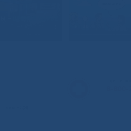
Горячая л
8-800-
анения РС(Я)