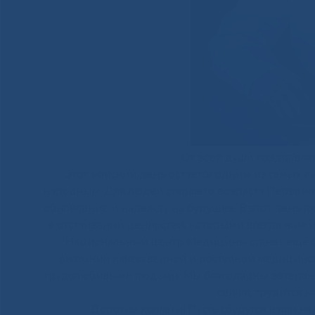
От всей души поздравляю
Этот майский день остается одним из самых л
народным. Для людей старшего возраста Первома
обновление и надежду на будущее. В этот день 
в отстаивании ценностей, которыми всегда жил и
Национальный центр Медицины станет ещё б
оказании качественной и доступной медицинс
трудолюбивыми людьми. Мы благодарны ветеранам 
сейчас трудится н
Дорогие коллеги! Пусть сбудутся ваши на