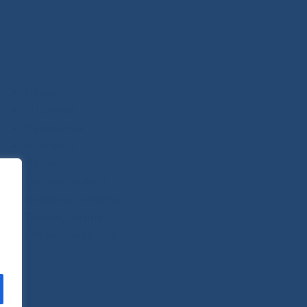
Новости
О Центре
Пациентам
Контакты
Отзывы
Платные услуги
Вопросы и ответы
Телемедицина
Стопкоронавирус