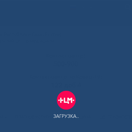
РУС
 Республики Саха (Якутия)
альный центр медицины
Контакт-центр:
500-900
Контакт-центр по Ковид-19:
122 доб 4
ЗАГРУЗКА...
АМ
ПЛАТНЫЕ УСЛУГИ
ТЕЛЕМЕДИЦИНА
ЦЕНТР КОМПЕТ
а с 1 мая