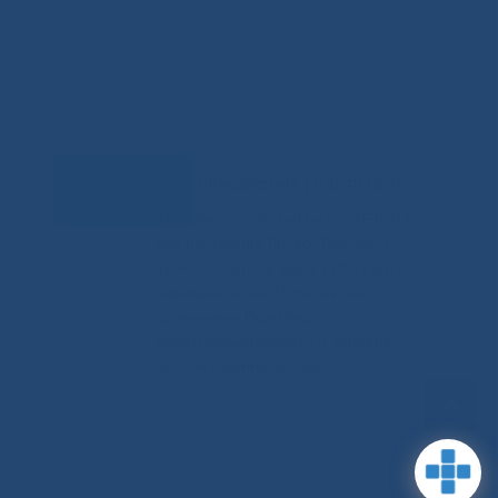
Задать
RSS-обновления
|
Карта сайта
вопрос
This site is protected by reCAPTCHA
and the Google Privacy Policyand
Terms of Service apply (Этот сайт
защищен reCAPTCHA, на нем
применимы Политика
конфиденциальности и Условия
использования Google).