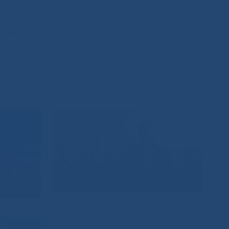
желаниями
инов Н.В.