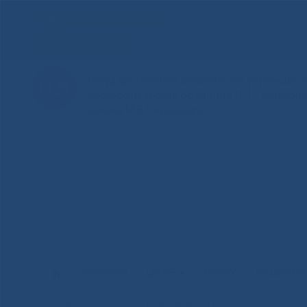
Для слабовидящих
Здоровая Якутия
Государственное автономное учреждение
Республиканская больница №1 - Национ
имени М.Е.Николаева
НОВОСТИ
ЦЕНТР
НОКОУ
ПАЦИЕНТ
Главная
»
Новости
»
Поздравление генерального директор