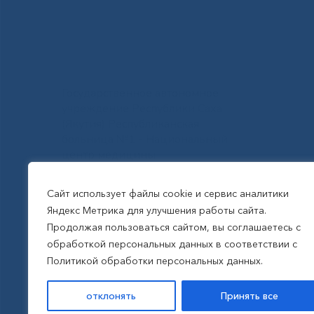
Государственное автономное
учреждение Республики Саха
(Якутия) Республиканская
больница №1 - Национальный
центр медицины
им.М.Е.Николаева
Сайт использует файлы cookie и сервис аналитики
Яндекс Метрика для улучшения работы сайта.
Все права защищены, 2026
Продолжая пользоваться сайтом, вы соглашаетесь с
обработкой персональных данных в соответствии с
Политика обработки
Политикой обработки персональных данных.
персональных данных
отклонять
Принять все