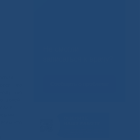
Не смогли
записаться к врачу?
таться
Сообщить о проблеме
 весеннее
динодушию
их целей
гии в
ивыми,
всем, кто
!