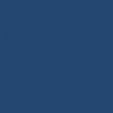
За заслуги в области здравоохранения и
многолетнюю добросовестную работу Сергей
Мефодьевич награжден знаком отличия
«Гражданская доблесть», знаком «Отличник
здравоохранения РС(Я)», является Почетным
донором России.
Сергей Мефодьевич имеет большой практический
опыт работы, обладая отличной теоретической и
практической подготовкой, осуществляет
организационно-методическую помощь. За время
работы зарекомендовал себя грамотным,
высококвалифицированным инициативным
специалистом, вдумчивым организатором,
принципиальным и исполнительным работником.
За высокий профессионализм, трудолюбие,
творческий подход к делу Сергей Мефодьевич
заслужил авторитет и уважение коллег.