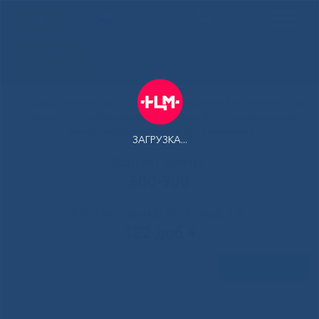
РУС
Здоровая
Якутия
Государственное автономное учреждение Республики Саха
(Якутия) Республиканская больница №1 - Национальный
центр медицины имени М.Е.Николаева
ЗАГРУЗКА...
Контакт-центр:
500-900
Контакт-центр по Ковид-19:
122 доб 4
Задать вопрос
Главная
»
Новости
»
Поздравляем Сергея Мефодьевича