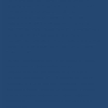
Сергеевна работает врачом педиатром детского
поликлинического отделения №59 ГБУЗ «Санкт-
Петербургская поликлиника №86». Её
медицинский стаж составляет 25 лет. Две
медицинские «ветви» медицинской династии
переплелись, чтобы подарить миру замечательных
докторов Сергея Мефодьевича и Ольгу
Михайловну Колесовых. Общий медицинский стаж
династии Шереметевских-Колесовых составляет
более 200 лет.
Сергей Мефодьевич был организатором научно-
медицинского предприятия «Тонус»,
предназначенное для самофинансирования
научных разработок НПО «Фтизиатрия», имеет
публикации в СМИ, как член общества «Знание»
выезжал с целью пропаганды здорового образа
жизни в районы республики. Стоял у истоков
организации гипербарической оксигенации в
республике.