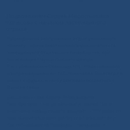
Колесова с началом заслуженного отдыха
Поздравляем Сергея Мефодьевича
Колесова с началом заслуженного
отдыха
Проводили на заслуженный отдых уважаемого
коллегу – врача анестезиолога-реаниматолога,
заведующего отделением гипербарической
оксигенации Перинатального центра
Республиканской больницы №1 –Национального
центра медицины им. М.Е. Николаева. Вы всегда в
наших сердцах, и мы будем рады оставаться с
Вами на связи.
Бесценный опыт Сергея Мефодьевича
приобретался в экстремальных условиях. После
окончания Медицинского факультета ЯГУ работать
новоиспеченные доктора Сергей Мефодьевич и
Ольга Михайловна Колесовы отправились в