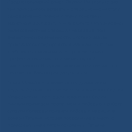
Среднеколымский район Якутии. Им сколько раз
там приходилось вставать к операционному столу
одновременно, плечом к плечу, помогая и
ассистируя друг другу. У них с Ольгой Михайловной
были совместные операции на сердце, при
внематочной беременности. Сколько раз им
приходилось оперировать в условиях, которые
требовали от молодых докторов не только
профессионализма, но и элементарной
находчивости! В глухих наслегах, при свечах, но с
неизменно блестящим результатом.
Ольга Михайловна является продолжателем
трудовой династии в четвертом поколении, Сергей
Мефодьевич – во втором поколении. Своим
личным примером, терпением и любовью к работе
супруги Колесовы привили любовь к медицине
дочери Татьяне, которая продолжила династию
Колесовых уже в пятом поколении. Татьяна