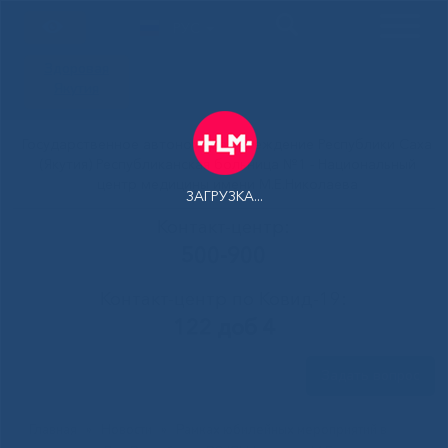
РУС
Здоровая
Якутия
Государственное автономное учреждение Республики Саха
(Якутия) Республиканская больница №1 - Национальный
центр медицины имени М.Е.Николаева
ЗАГРУЗКА...
Контакт-центр:
500-900
Контакт-центр по Ковид-19:
122 доб 4
Задать вопрос
Главная
»
Новости
»
Рамках юбилейных мероприятий в