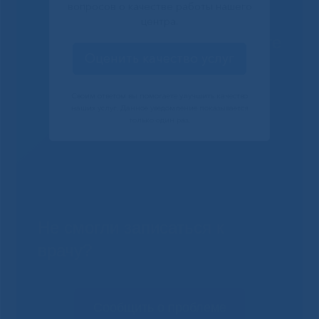
вопросов о качестве работы нашего
центра.
Решаем вместе
Оценить качество услуг
Своим ответом вы помогаете улучшить качество
наших услуг. Данное уведомление показывается
только один раз.
Не смогли записаться к
врачу?
Сообщить о проблеме