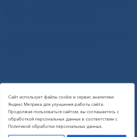
Горячая линия Министерства здравоохранения
РС(Я)
8-800-200-0-200
Единый контакт-центр здравоохранения РС(Я)
8-800-100-14-03
Сайт использует файлы cookie и сервис аналитики
RSS-обновления
|
Карта сайта
Яндекс Метрика для улучшения работы сайта.
This site is protected by reCAPTCHA and the Google Privacy Policyand
Продолжая пользоваться сайтом, вы соглашаетесь с
Terms of Service apply (Этот сайт защищен reCAPTCHA, на нем
обработкой персональных данных в соответствии с
применимы Политика конфиденциальности и Условия использования
Политикой обработки персональных данных.
Google).