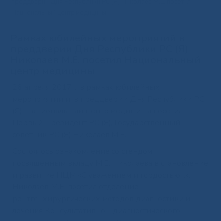
преддверии Дня Республики РС (Я) Николаев М.Е. посетил
Национальный центр медицины
Рамках юбилейных мероприятий в
преддверии Дня Республики РС (Я)
Николаев М.Е. посетил Национальный
центр медицины
26 апреля 2017г., в рамках юбилейных
мероприятий и в преддверии Дня Республики РС
(Я), Национальный центр медицины посетил
Первый Президент РС (Я), Государственный
советник РС (Я) Николаев М.Е.
Состоялось ознакомление со стендом,
посвященным вкладу М.Е. Николаева в становление
и развитие НЦМ «С уважением и гордостью…».
Николаев М.Е. посетил отделение
рентгенхирургических методов диагностики и
лечения Консультативно – диагностического