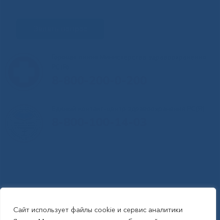
Задать вопрос
Горячая линия Министерства здравоохранения
РС(Я)
8-800-200-0-200
Единый контакт-центр здравоохранения РС(Я)
8-800-100-14-03
Сайт использует файлы cookie и сервис аналитики
RSS-обновления
|
Карта сайта