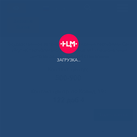
РУС
Здоровая
Якутия
Государственное автономное учреждение Республики Саха
(Якутия) Республиканская больница №1 - Национальный
центр медицины имени М.Е.Николаева
ЗАГРУЗКА...
Контакт-центр:
500-900
Контакт-центр по Ковид-19:
122 доб 4
Задать вопрос
Главная
»
Наука
»
Резолюция по итогам межрегиональной