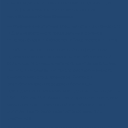
с курсом детской онкологии имени профессора
Б.В.Афанасьева, кандидат медицинских
наук
Власова Юлия Юрьевна.
— главные внештатные специалисты из Сибирского
и Дальневосточного федеральных органов
(г.Новосибирск, г.Хабаровск, г.Владивосток, г. Чита).
В работе научно-практической конференции
приняли участие специалисты Республиканской
больницы №1-Национального центра медицины
им. М.Е. Николаева, Якутского республиканского
онкологического диспансера, Якутской
республиканской городской больницы,
преподаватели, клинические ординаторы, студенты
МИ СВФУ им. М.К. Аммосова и практические врачи
медицинских организаций Республики Саха
(Якутия). Всего было зарегистрировано 170
участников.