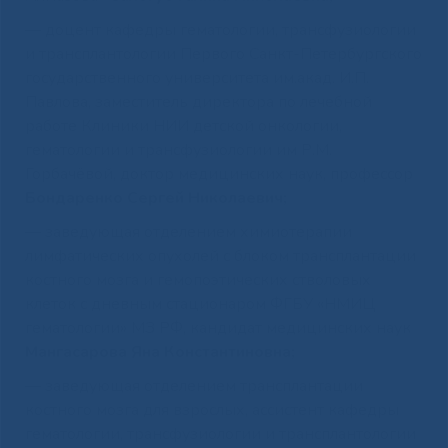
— доцент кафедры гематологии, трансфузиологии
и трансплантологии Первого Санкт-Петербургского
государственного университета им.акад. И.П.
Павлова, заместитель директора по лечебной
работе Клиники НИИ детской онкологии,
гематологии и трансфузиологии им Р.М.
Горбачёвой, доктор медицинских наук, профессор
Бондаренко Сергей Николаевич;
— заведующая отделением химиотерапии
лимфатических опухолей с блоком трансплантации
костного мозга и гемопоэтических стволовых
клеток с дневным стационаром ФГБУ «НМИЦ
гематологии» МЗ РФ, кандидат медицинских наук
Мангасарова Яна Константиновна;
— заведующая отделением трансплантации
костного мозга для взрослых, ассистент кафедры
гематологии, трансфузиологии и трансплантологии