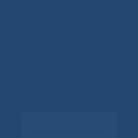
За два дня на пленарном заседании заслушан 21
доклад от ведущих специалистов федеральных
центров и врачей отделения гематологии. В
выступлениях участников были проанализированы
актуальные вопросы диагностики и лечения острых
лейкозов, лимфопролиферативных заболеваний,
хронического миелолейкоза и
парапротеинемических гемобластозов, доложен
опыт работы гематологической службы Республики
Саха (Якутия). После докладов сессия продолжилась
активной дискуссией с экспертами, где обсуждены
вопросы организации оказания качественной
медицинской помощи по профилю «Гематология» в
регионах, а также даны рекомендации по тактике
ведения пациентов.
По итогам конференции было принято следующее:
✕
Отделение гематологии Клинического центра
Республиканской больницы №1 им. М.Е.
Если Вы или Ваши родные и близкие