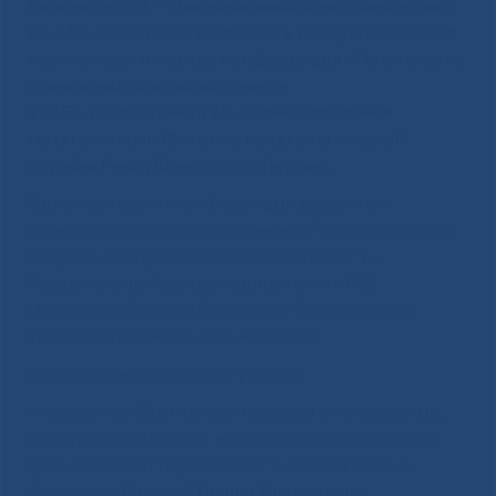
больницы №1 – Национальный центр медицины
им. М.Е. Николаева состоялась межрегиональная
научно-практическая конференция «Гематология
и онкогематология на Севере
2025», посвященная 25-летию отделения
гематологии и 45-летию гематологической
службы Республики Саха (Якутия).
Организаторами конференции выступили
Министерство здравоохранения Республики Саха
(Якутия), Республиканская больница №1 –
Национальный центр медицины им. М.Е.
Николаева, Северо-Восточный Федеральный
университет имени М.К. Аммосова.
В конференции приняли участие:
— директор Института онкологии и гематологии,
доктор медицинских наук, профессор кафедры
факультетской терапии ФБГУ «НМИЦ им В.А.
Алмазова»
Салогуб Галина Николаевна;