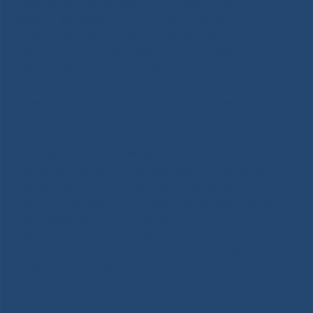
оперирует новорожденных и недоношенных
детей с врожденными пороками развития и
ургентной хирургической патологией.
Практический вклад Валентины Алексеевны в
области медицины огромен — впервые с 1994 года
в Якутии внедрены проктологические
реконструктивные операции при аноректальных
атрезиях и болезни Гиршпрунга: брюшно –
промежностные проктопластики по Соаве,
эндоректальное низведение ободочной кишки,
передние аноректолеваторопластики, разные
методы анопластик. Занимаясь хирургией пороков
развития, впервые в Республике провела операции
колоэзофагопластика, операции при атрезии
желчных протоков, отработан алгоритм
послеоперационного ведения новорожденных с
ВПР пищевода. Впервые проведен анализ лечения
новорожденных с пороками развития, отработана
маршрутизация новорожденных с экстренной