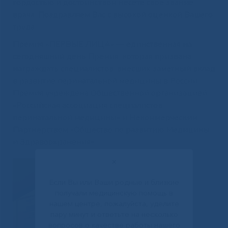
гордостью и достоинством несете свое звание
врача. Поздравляем Вас с высокой оценкой Вашего
труда.
Премия «ПЕРВЫЕ ЛИЦА» — единственная на
сегодняшний день Премия, которая призвана
награждать специалистов, внесших заметный вклад
в развитие перинатальной медицины в России.
Премия учреждена Общественной организацией
«Российская ассоциация специалистов
перинатальной медицины» и Некоммерческим
Партнерством «Общество по развитию Медицины
и Здравоохранения».
✕
Если Вы или Ваши родные и близкие
получали медицинскую помощь в
нашем центре, пожалуйста, уделите
пару минут и ответьте на несколько
вопросов о качестве работы нашего