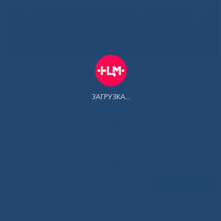
РУС
Здоровая
Якутия
Государственное автономное учреждение Республики Саха
(Якутия) Республиканская больница №1 - Национальный
центр медицины имени М.Е.Николаева
ЗАГРУЗКА...
Контакт-центр:
500-900
Контакт-центр по Ковид-19:
122 доб 4
Задать вопрос
Главная
»
Новости
»
Саввина Валентина Алексеевна лауреат