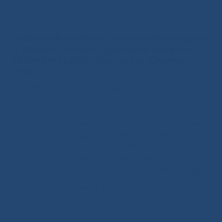
IX Всероссийской Премии в области перинатальной медицины
«Первые лица»
Саввина Валентина Алексеевна лауреат
IX Всероссийской Премии в области
перинатальной медицины «Первые
лица»
4 октября в Москве состоялась церемония
награждения IX Всероссийской Премии в области
перинатальной медицины «Первые лица». В этом
году лауреатом премии стала доктор медицинских
наук, «Отличник здравоохранения РС (Я)»,
«Отличник здравоохранения РФ» — ВАЛЕНТИНА
АЛЕКСЕЕВНА САВВИНА, заместитель директора
по хирургии Педиатрического центра РБN1-НЦМ.
Валентина Алексеевна ведет большую
практическую работу- консультирует в роддомах,
участвует на Перинатальных консилиумах,