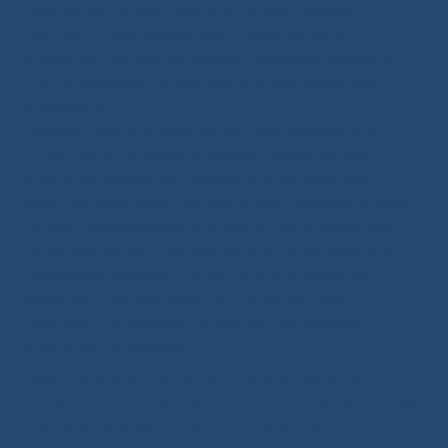
патологией, создан алгоритм хирургической
тактики у новорожденных с врожденной
кишечной непроходимостью, внедрен впервые в
РФ однорядный непрерывный межкишечный
анастомоз.
Являясь главным внештатным специалистом МЗ
РС(Я), много внимания уделяет образованию
хирургов, постоянно консультирует сложных
больных, ежегодно проводит сертификационные
циклы, тематические семинары, организовывает
«круглые столы» и конференции по актуальным
проблемам детской хирургии с приглашением
ведущих специалистов РФ. Также активно
участвует на съездах и симпозиумах детских
хирургов с докладами.
Валентина Алексеевна, Вы дарите самое ценное,
что может быть в жизни – здоровье и жизнь детям
. Отдаете себя без остатка, трудитесь без отдыха, с