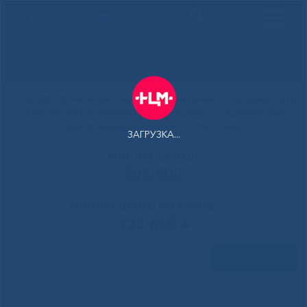
РУС
Здоровая
Якутия
Государственное автономное учреждение Республики Саха
(Якутия) Республиканская больница №1 - Национальный
центр медицины имени М.Е.Николаева
ЗАГРУЗКА...
Контакт-центр:
500-900
Контакт-центр по Ковид-19:
122 доб 4
Задать вопрос
Главная
»
Новости
»
Сердечно-легочная реанимация: