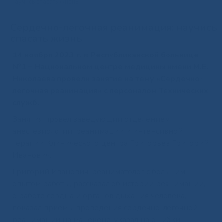
научись спасать жизнь
Сердечно-легочная реанимация: научись
спасать жизнь
14 ноября 2023 г. в Республиканской больнице
№1 – Национальном центре медицины имени М.Е.
Николаева провели занятие на тему «Сердечно-
легочная реанимация» с персоналом Технических
служб.
Занятия провел заведующий отделением
анестезиологии, реанимации и интенсивной
терапии Клинического центра Григорьев Григорий
Иванович.
Григорий Иванович, реаниматолог с большим
опытом работы, рассказал об истории реанимации,
о работе сердца и органов дыхания человека,
показал приемы проведения сердечно-легочной
реанимации на манекене, указал на ошибки,