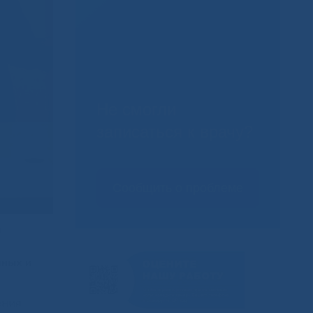
Не смогли
записаться к врачу?
Сообщить о проблеме
а
нных и
ения