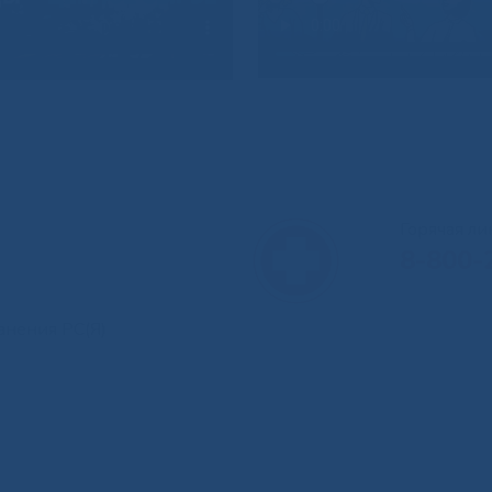
Горячая л
8-800-
анения РС(Я)