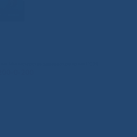
иния Министерства здравоохранения РС(Я)
200-0-200