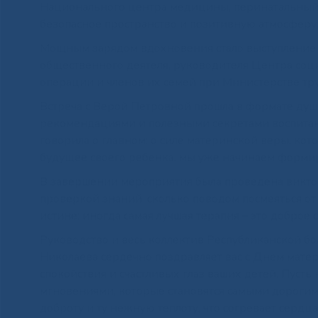
Национального центра медицины, перинатальный
безопасное пространство и позитивную атмосферу,
Мощным зарядом вдохновения стало выступление
общественного деятеля, руководителя Центра со
операции и членов их семей при Министерстве тру
Встреча с Верой Петровной прошла в формате душ
рекомендациями и полезными секретами воспитани
говорила о главном: о силе материнской веры, котор
будущее своего ребенка, мы уже начинаем формир
В завершении мероприятия была проведена виктор
проверкой знаний, сколько поводом посмеяться от 
истине: иногда самая лучшая терапия – это доброе 
Руководство и весь коллектив Республиканской 
Николаева сердечно поздравляет вас с Днем матер
спокойствия и счастливых глаз ваших детей. Пуст
мгновениями, которые становятся самыми дорогим
доброту и ту нежную теплоту, что согревает серд