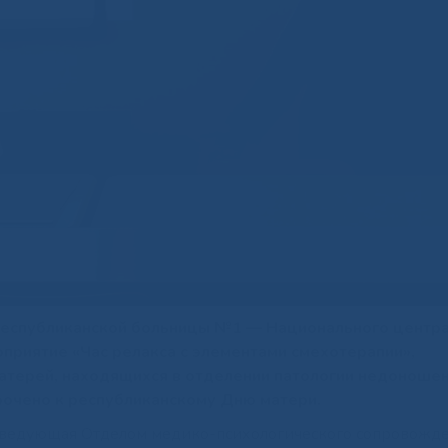
 Республиканской больницы №1 — Национального центр
приятие «Час релакса с элементами смехотерапии»,
атерей, находящихся в отделении патологии недоноше
очено к республиканскому Дню матери.
аведующая Отделом медико-психологического сопровожд