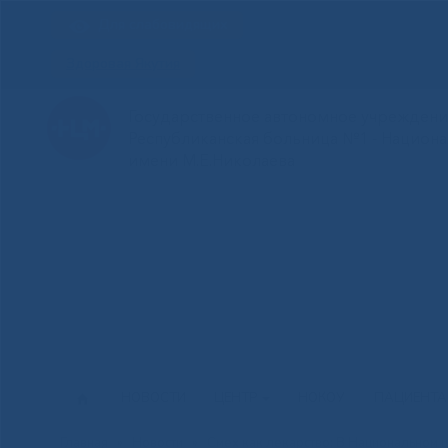
Для слабовидящих
Здоровая Якутия
Государственное автономное учреждение
Республиканская больница №1 - Национ
имени М.Е.Николаева
НОВОСТИ
ЦЕНТР
НОКОУ
ПАЦИЕНТ
Главная
»
Новости
»
Смех как лекарство: В Национальном