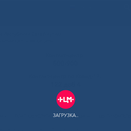
РУС
 Республики Саха (Якутия)
альный центр медицины
Контакт-центр:
500-900
Контакт-центр по Ковид-19:
122 доб 4
ЗАГРУЗКА...
АМ
ПЛАТНЫЕ УСЛУГИ
ТЕЛЕМЕДИЦИНА
ЦЕНТР КОМПЕТ
 центре медицины прошел особый День матери