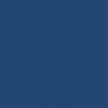
Лучшее лекарство — это смех! Доктор Клоун со
своей командой, шутками и розыгрышами
действительно помогают детям бороться с недугом.
Наши врачи отмечают уникальные свойства смеха,
его положительное влияние на организм во время
болезни: после визита артистов у маленьких
пациентов улучшается не только настроение, но и
анализы.
РБN1-НЦМ от всего сердца выражает
благодарность Александру Берёзкину и его
команде за ваше доброе дело во благо детей, а
также, нашему постоянному спонсору, магазину
умных игрушек «Развивайка» в лице генерального
директора Ботуева Николая, за предоставленные
призы и подарки.