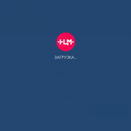
РУС
Здоровая
Якутия
Государственное автономное учреждение Республики Саха
(Якутия) Республиканская больница №1 - Национальный
центр медицины имени М.Е.Николаева
ЗАГРУЗКА...
Контакт-центр:
500-900
Контакт-центр по Ковид-19:
122 доб 4
Задать вопрос
Главная
»
Новости
»
Смех-лучшее лекарство