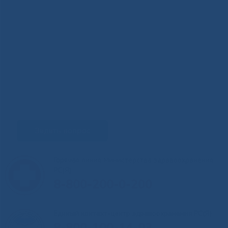
Задать вопрос
Горячая линия Министерства здравоохранения
РС(Я)
8-800-200-0-200
Единый контакт-центр здравоохранения РС(Я)
8-800-100-14-03