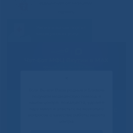
✕
Если Вы или Ваши родные и близкие
получали медицинскую помощь в
нашем центре, пожалуйста, уделите
Решаем вместе
пару минут и ответьте на несколько
вопросов о качестве работы нашего
центра.