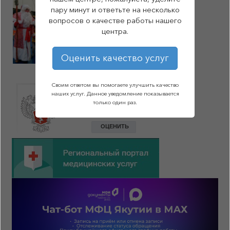
пару минут и ответьте на несколько
вопросов о качестве работы нашего
центра.
Оценить качество услуг
Своим ответом вы помогаете улучшить качество
наших услуг. Данное уведомление показывается
только один раз.