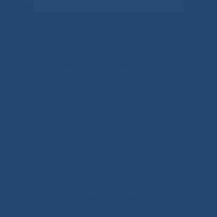
главный врач ГАУ РС(Я) «ЯРОКБ» Луцкан Иван
Петрович поделился опытом сертификации
Национального института качества
Росздравнадзора, руководитель Регионального
центра компетенций в области качества и
безопасности медицинской деятельности, главный
внештатный специалист МЗ РС(Я) по развитию
системы менеджмента качества Винокурова Инна
Ивановна о стратегии качества и безопасности как
основе управления медицинской организацией, и
руководители региональных рабочих групп по
качеству и безопасности пациентов Федотова
Галина Игоревна, Илларионова Парасковья
Ивановна, Мордосова Ирина Семеновна.
Практическая часть была представлена главным
врачам медицинских организаций республики в
виде аудитов по разделам и процессам в
Кардиососудистом центре по направлениям