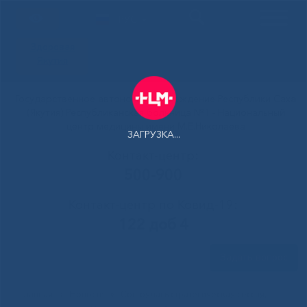
РУС
Здоровая
Якутия
Государственное автономное учреждение Республики Саха
(Якутия) Республиканская больница №1 - Национальный
центр медицины имени М.Е.Николаева
ЗАГРУЗКА...
Контакт-центр:
500-900
Контакт-центр по Ковид-19:
122 доб 4
Задать вопрос
Главная
»
Новости
»
Состоялась стратегическая сессия,