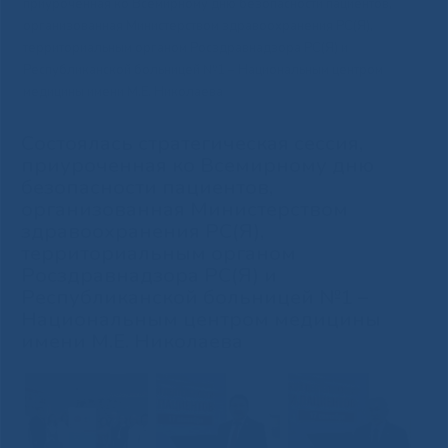
приуроченная ко Всемирному дню безопасности пациентов,
организованная Министерством здравоохранения РС(Я),
территориальным органом Росздравнадзора РС(Я) и
Республиканской больницей №1 – Национальным центром
медицины имени М.Е. Николаева
Состоялась стратегическая сессия,
приуроченная ко Всемирному дню
безопасности пациентов,
организованная Министерством
здравоохранения РС(Я),
территориальным органом
Росздравнадзора РС(Я) и
Республиканской больницей №1 –
Национальным центром медицины
имени М.Е. Николаева