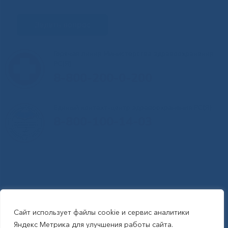
Задать вопрос
Горячая линия Министерства здравоохранения
РС(Я)
8-800-200-0-200
Единый контакт-центр здравоохранения РС(Я)
8-800-100-14-03
Сайт использует файлы cookie и сервис аналитики
RSS-обновления
|
Карта сайта
Яндекс Метрика для улучшения работы сайта.