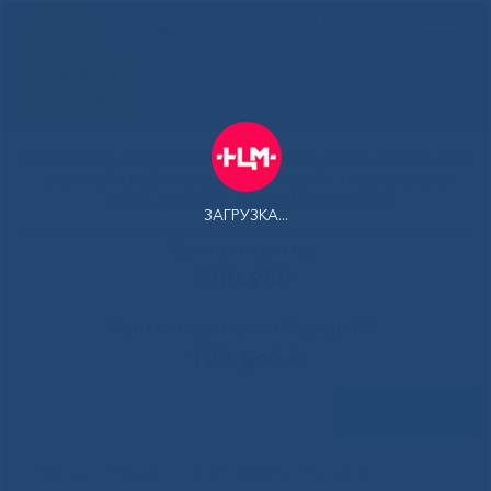
РУС
Здоровая
Якутия
Государственное автономное учреждение Республики Саха
(Якутия) Республиканская больница №1 - Национальный
центр медицины имени М.Е.Николаева
ЗАГРУЗКА...
Контакт-центр:
500-900
Контакт-центр по Ковид-19:
122 доб 4
Задать вопрос
Состоялось открытие
Главная
»
Новости
»