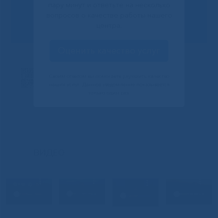
пару минут и ответьте на несколько
Сообщить о проблеме
вопросов о качестве работы нашего
центра.
Оценить качество услуг
Своим ответом вы помогаете улучшить качество
наших услуг. Данное уведомление показывается
только один раз.
ВИДЕО