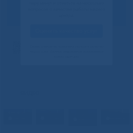
пару минут и ответьте на несколько
Сообщить о проблеме
вопросов о качестве работы нашего
центра.
Оценить качество услуг
Своим ответом вы помогаете улучшить качество
наших услуг. Данное уведомление показывается
только один раз.
ВИДЕО