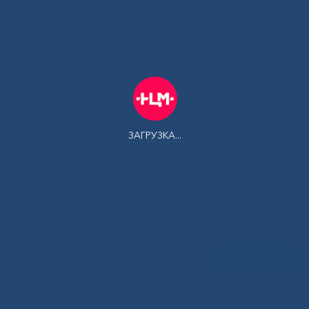
РУС
Здоровая
Якутия
Государственное автономное учреждение Республики Саха
(Якутия) Республиканская больница №1 - Национальный
центр медицины имени М.Е.Николаева
ЗАГРУЗКА...
Контакт-центр:
500-900
Контакт-центр по Ковид-19:
122 доб 4
Задать вопрос
Состоялось открытие
Главная
»
Новости
»