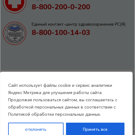
8-800-200-0-200
Единый контакт-центр здравоохранения РС(Я)
8-800-100-14-03
Сайт использует файлы cookie и сервис аналитики
RSS-обновления
|
Карта сайта
Яндекс Метрика для улучшения работы сайта.
This site is protected by reCAPTCHA and the Google Privacy Policyand
Продолжая пользоваться сайтом, вы соглашаетесь с
Terms of Service apply (Этот сайт защищен reCAPTCHA, на нем
обработкой персональных данных в соответствии с
применимы Политика конфиденциальности и Условия использования
Политикой обработки персональных данных.
Google).
отклонять
Принять все