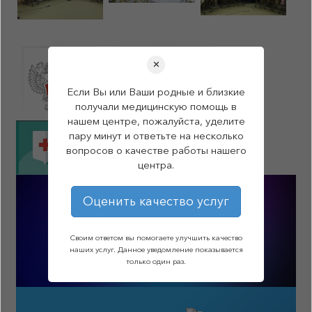
✕
Если Вы или Ваши родные и близкие
получали медицинскую помощь в
нашем центре, пожалуйста, уделите
пару минут и ответьте на несколько
вопросов о качестве работы нашего
центра.
Оценить качество услуг
Своим ответом вы помогаете улучшить качество
наших услуг. Данное уведомление показывается
только один раз.