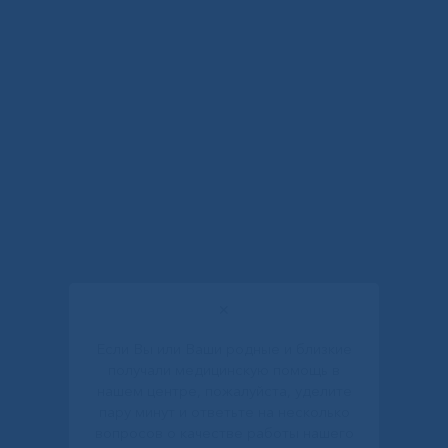
✕
Если Вы или Ваши родные и близкие
получали медицинскую помощь в
нашем центре, пожалуйста, уделите
пару минут и ответьте на несколько
вопросов о качестве работы нашего