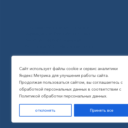
Государственное автономное
учреждение Республики Саха
(Якутия) Республиканская
больница №1 - Национальный
центр медицины
им.М.Е.Николаева
Сайт использует файлы cookie и сервис аналитики
Яндекс Метрика для улучшения работы сайта.
Все права защищены, 2026
Продолжая пользоваться сайтом, вы соглашаетесь с
обработкой персональных данных в соответствии с
Политика обработки
Политикой обработки персональных данных.
персональных данных
отклонять
Принять все