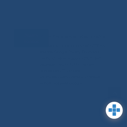
Задать
RSS-обновления
|
Карта сайта
вопрос
This site is protected by reCAPTCHA
and the Google Privacy Policyand
Terms of Service apply (Этот сайт
защищен reCAPTCHA, на нем
применимы Политика
конфиденциальности и Условия
использования Google).