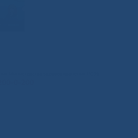
иния Министерства здравоохранения РС(Я)
200-0-200