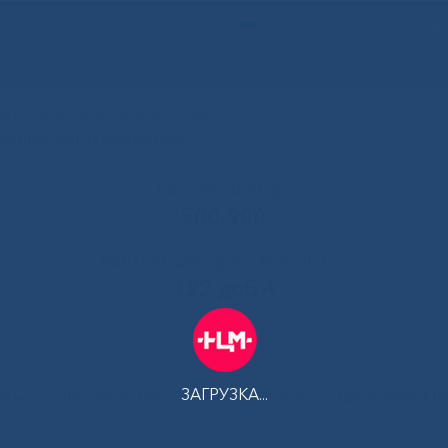
РУС
 Республики Саха (Якутия)
альный центр медицины
Контакт-центр:
500-900
Контакт-центр по Ковид-19:
122 доб 4
ЗАГРУЗКА...
АМ
ПЛАТНЫЕ УСЛУГИ
ТЕЛЕМЕДИЦИНА
ЦЕНТР КОМПЕТ
Дню Медика
»
DSCF1318