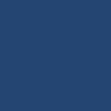
Для слабовидящих
Здоровая Якутия
Государственное автономное учреждение
Республиканская больница №1 - Национ
имени М.Е.Николаева
НОВОСТИ
ЦЕНТР
НОКОУ
ПАЦИЕНТ
Торжественное собрание ко 
Главная
»
Новости
»