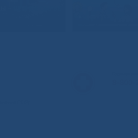
Горячая л
8-800-
анения РС(Я)