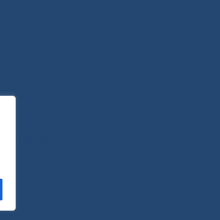
Новости
О Центре
Пациентам
Контакты
Отзывы
Платные услуги
Вопросы и ответы
Телемедицина
Стопкоронавирус
САЙТ СОЗДАН:
ООО "ЭЙФОС"
. ИНФОРМАЦИОННЫЕ ТЕХНОЛОГИИ