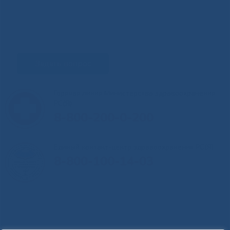
Задать вопрос
Горячая линия Министерства здравоохранения
РС(Я)
8-800-200-0-200
Единый контакт-центр здравоохранения РС(Я)
8-800-100-14-03