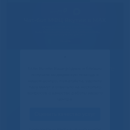
✕
Решаем вместе
Если Вы или Ваши родные и близкие
получали медицинскую помощь в
нашем центре, пожалуйста, уделите
пару минут и ответьте на несколько
вопросов о качестве работы нашего
центра.
Оценить качество услуг
Своим ответом вы помогаете улучшить качество