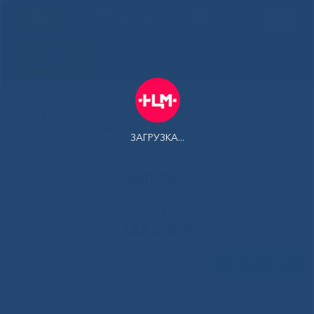
РУС
Здоровая
Якутия
Государственное автономное учреждение Республики Саха
(Якутия) Республиканская больница №1 - Национальный
центр медицины имени М.Е.Николаева
ЗАГРУЗКА...
Контакт-центр:
500-900
Контакт-центр по Ковид-19:
122 доб 4
Задать вопрос
Торжественное собрание ко
Главная
»
Новости
»