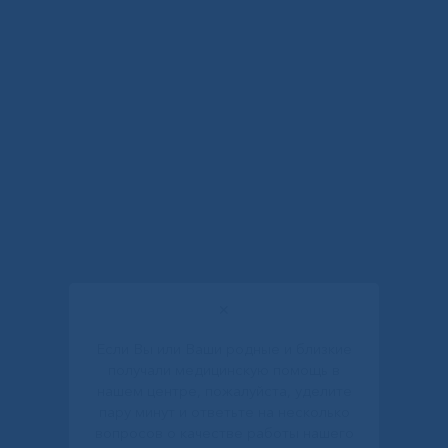
✕
Если Вы или Ваши родные и близкие
получали медицинскую помощь в
нашем центре, пожалуйста, уделите
пару минут и ответьте на несколько
вопросов о качестве работы нашего