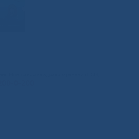
иния Министерства здравоохранения РС(Я)
200-0-200