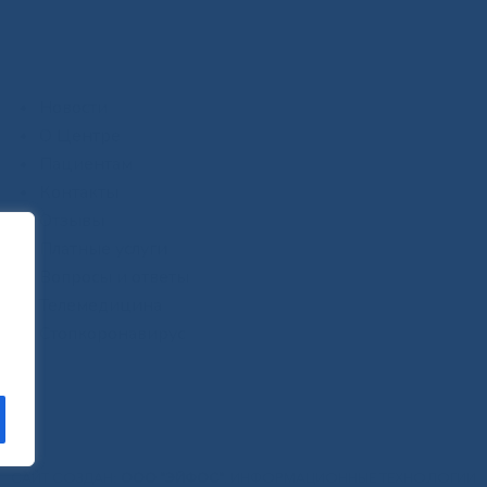
Новости
О Центре
Пациентам
Контакты
Отзывы
Платные услуги
Вопросы и ответы
Телемедицина
Стопкоронавирус
САЙТ СОЗДАН:
ООО "ЭЙФОС"
. ИНФОРМАЦИОННЫЕ ТЕХНОЛОГИИ