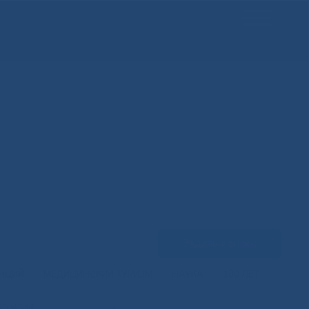
Задать вопрос
ЕНЦИЙ
МЕДИЦИНСКИЙ ТУРИЗМ
НАУКА
100 ЛЕТ
крытия
»