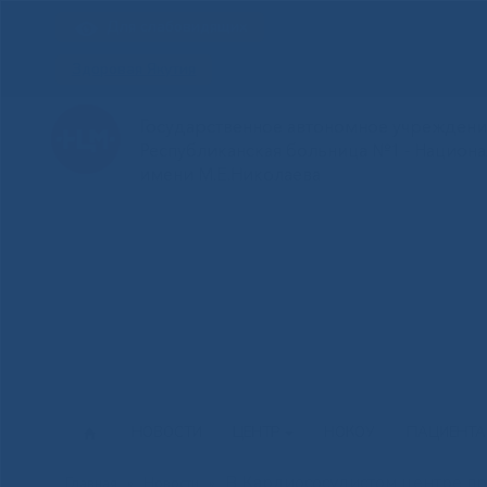
Для слабовидящих
Здоровая Якутия
Государственное автономное учреждение
Республиканская больница №1 - Национ
имени М.Е.Николаева
НОВОСТИ
ЦЕНТР
НОКОУ
ПАЦИЕНТ
В Кардиососудистом центре п
Главная
»
Новости
»