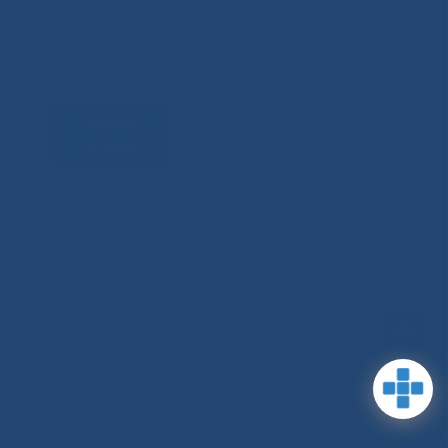
Задать
RSS-обновления
|
Карта сайта
вопрос
This site is protected by reCAPTCHA
and the Google Privacy Policyand
Terms of Service apply (Этот сайт
защищен reCAPTCHA, на нем
применимы Политика
конфиденциальности и Условия
использования Google).