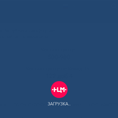
РУС
 Республики Саха (Якутия)
альный центр медицины
Контакт-центр:
500-900
Контакт-центр по Ковид-19:
122 доб 4
ЗАГРУЗКА...
АМ
ПЛАТНЫЕ УСЛУГИ
ТЕЛЕМЕДИЦИНА
ЦЕНТР КОМПЕТ
роходят мероприятия, посвященные первой годовщине от