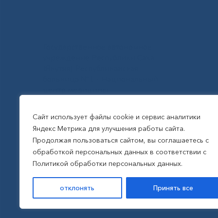
Государственное автономное
учреждение Республики Саха
(Якутия) Республиканская
больница №1 - Национальный
центр медицины
им.М.Е.Николаева
Сайт использует файлы cookie и сервис аналитики
Яндекс Метрика для улучшения работы сайта.
Все права защищены, 2026
Продолжая пользоваться сайтом, вы соглашаетесь с
обработкой персональных данных в соответствии с
Политика обработки
Политикой обработки персональных данных.
персональных данных
отклонять
Принять все