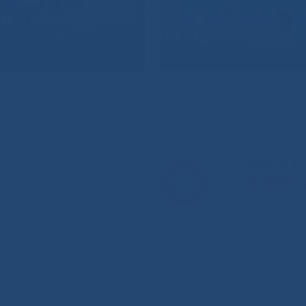
Горячая л
8-800-
анения РС(Я)